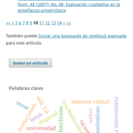
Núm. 48 (2007): No. 48, Evaluación cualitativa en la
enseñanza universitaria
<<
<
5
6
7
8
9
10
11
12
13
14
>
>>
También puede
Iniciar una búsqueda de similitud avanzada
para este artículo.
Enviar un artículo
Palabras clave
web 3.0
aula universitaria
entorno virtual
resultados educativos
sense
instituciones
fetichismo
institutions
weber
disposal
fetish
racionality
universidad