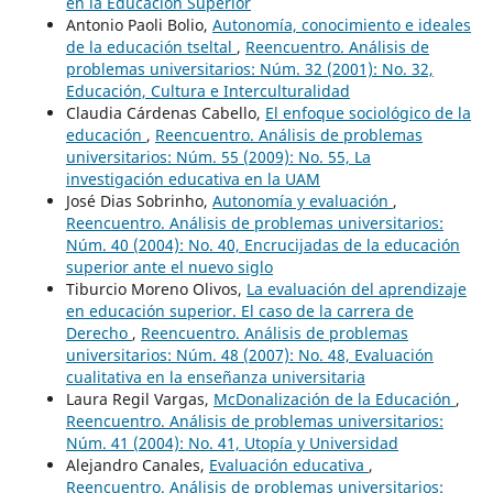
en la Educación Superior
Antonio Paoli Bolio,
Autonomía, conocimiento e ideales
de la educación tseltal
,
Reencuentro. Análisis de
problemas universitarios: Núm. 32 (2001): No. 32,
Educación, Cultura e Interculturalidad
Claudia Cárdenas Cabello,
El enfoque sociológico de la
educación
,
Reencuentro. Análisis de problemas
universitarios: Núm. 55 (2009): No. 55, La
investigación educativa en la UAM
José Dias Sobrinho,
Autonomía y evaluación
,
Reencuentro. Análisis de problemas universitarios:
Núm. 40 (2004): No. 40, Encrucijadas de la educación
superior ante el nuevo siglo
Tiburcio Moreno Olivos,
La evaluación del aprendizaje
en educación superior. El caso de la carrera de
Derecho
,
Reencuentro. Análisis de problemas
universitarios: Núm. 48 (2007): No. 48, Evaluación
cualitativa en la enseñanza universitaria
Laura Regil Vargas,
McDonalización de la Educación
,
Reencuentro. Análisis de problemas universitarios:
Núm. 41 (2004): No. 41, Utopía y Universidad
Alejandro Canales,
Evaluación educativa
,
Reencuentro. Análisis de problemas universitarios: