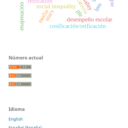
reification
lms
enajenación
social inequality
media
marx
ple
desempeño escolar
cosificación/reificación
Número actual
Idioma
English
Español (España)