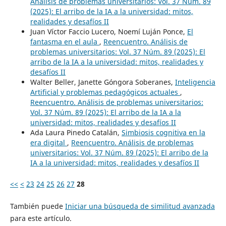
Análisis de problemas universitarios: Vol. 37 Núm. 89
(2025): El arribo de la IA a la universidad: mitos,
realidades y desafíos II
Juan Víctor Faccio Lucero, Noemí Luján Ponce,
El
fantasma en el aula
,
Reencuentro. Análisis de
problemas universitarios: Vol. 37 Núm. 89 (2025): El
arribo de la IA a la universidad: mitos, realidades y
desafíos II
Walter Beller, Janette Góngora Soberanes,
Inteligencia
Artificial y problemas pedagógicos actuales
,
Reencuentro. Análisis de problemas universitarios:
Vol. 37 Núm. 89 (2025): El arribo de la IA a la
universidad: mitos, realidades y desafíos II
Ada Laura Pinedo Catalán,
Simbiosis cognitiva en la
era digital
,
Reencuentro. Análisis de problemas
universitarios: Vol. 37 Núm. 89 (2025): El arribo de la
IA a la universidad: mitos, realidades y desafíos II
<<
<
23
24
25
26
27
28
También puede
Iniciar una búsqueda de similitud avanzada
para este artículo.