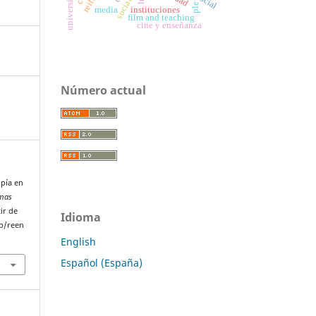
ple
media
instituciones
film and teaching
cine y enseñanza
Número actual
opía en
emas
ir de
Idioma
p/reen
English
Español (España)