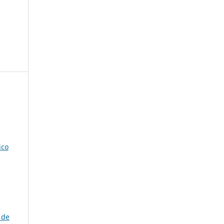
ico
 de