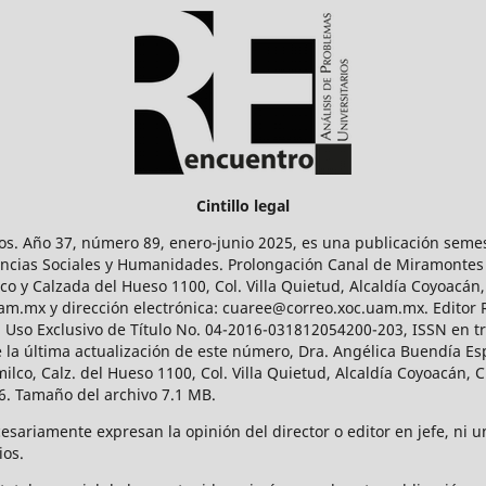
Cintillo legal
os. Año 37, número 89, enero-junio 2025, es una publicación sem
Ciencias Sociales y Humanidades. Prolongación Canal de Miramontes
ico y Calzada del Hueso 1100, Col. Villa Quietud, Alcaldía Coyoacán,
uam.mx y dirección electrónica: cuaree@correo.xoc.uam.mx. Editor
l Uso Exclusivo de Título No. 04-2016-031812054200-203, ISSN en tr
 última actualización de este número, Dra. Angélica Buendía Esp
o, Calz. del Hueso 1100, Col. Villa Quietud, Alcaldía Coyoacán, C
. Tamaño del archivo 7.1 MB.
ariamente expresan la opinión del director o editor en jefe, ni una
ios.