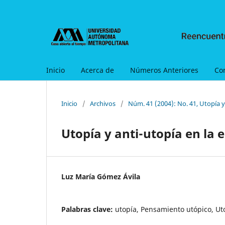
Inicio
Acerca de
Números Anteriores
Co
Inicio
/
Archivos
/
Núm. 41 (2004): No. 41, Utopía 
Utopía y anti-utopía en la 
Luz María Gómez Ávila
Palabras clave:
utopía, Pensamiento utópico, Ut