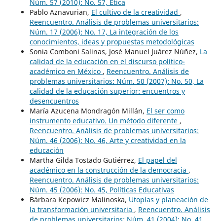
Núm. 57 (2010): No. 57, Ética
Pablo Aznavurian,
El cultivo de la creatividad
,
Reencuentro. Análisis de problemas universitarios:
Núm. 17 (2006): No. 17, La integración de los
conocimientos, ideas y propuestas metodológicas
Sonia Comboni Salinas, José Manuel Juárez Núñez,
La
calidad de la educación en el discurso político-
académico en México
,
Reencuentro. Análisis de
problemas universitarios: Núm. 50 (2007): No. 50, La
calidad de la educación superior: encuentros y
desencuentros
María Azucena Mondragón Millán,
El ser como
instrumento educativo. Un método diferente
,
Reencuentro. Análisis de problemas universitarios:
Núm. 46 (2006): No. 46, Arte y creatividad en la
educación
Martha Gilda Tostado Gutiérrez,
El papel del
académico en la construcción de la democracia
,
Reencuentro. Análisis de problemas universitarios:
Núm. 45 (2006): No. 45, Políticas Educativas
Bárbara Kepowicz Malinoska,
Utopías y planeación de
la transformación universitaria
,
Reencuentro. Análisis
de problemas universitarios: Núm. 41 (2004): No. 41,