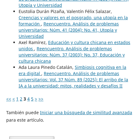
Utopía y Universidad
Eustolia Durán Pizaña, Valentín Félix Salazar,
Creencias y valores en el posgrado, una utopía en la
formación
,
Reencuentro. Análisis de problemas
universitarios: Núm. 41 (2004): No. 41, Utopía y
Universidad
Axel Ramírez,
Educación y cultura chicana en estados
unidos
,
Reencuentro. Análisis de problemas
universitarios: Núm. 37 (2003): No. 37, Educación y
cultura chicana
Ada Laura Pinedo Catalán,
Simbiosis cognitiva en la
era digital
,
Reencuentro. Análisis de problemas
universitarios: Vol. 37 Núm. 89 (2025): El arribo de la
IA a la universidad: mitos, realidades y desafíos II
<<
<
1
2
3
4
5
>
>>
También puede
Iniciar una búsqueda de similitud avanzada
para este artículo.