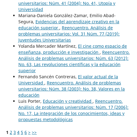
universitarios: Núm. 41 (2004): No. 41, Utopía y
Universidad
Mariana-Daniela González-Zamar, Emilio Abad-
Segura,
Evidencias del aprendizaje creativo en la
educación superior
,
Reencuentro. Análisis de
problemas universitarios: Vol. 31 Núm. 77 (2019):
Juventudes Universitarias
Yolanda Mercader Martínez,
El cine como espacio de
enseñanza, producción e investigación
,
Reencuentro.
Análisis de problemas universitarios: Núm. 63 (2012):
No. 63, Las revoluciones científicas y la educación
superior
Fernando Sancén Contreras,
El valor actual de la
Universidad
,
Reencuentro. Análisis de problemas
universitarios: Núm. 38 (2003): No. 38, Valores en la
educación
Luis Porter,
Educación y creatividad
,
Reencuentro.
Análisis de problemas universitarios: Núm. 17 (2006):
No. 17, La integración de los conocimientos, ideas y
propuestas metodológicas
1
2
3
4
5
6
>
>>