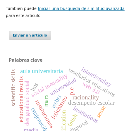
También puede
Iniciar una búsqueda de similitud avanzada
para este artículo.
Enviar un artículo
Palabras clave
intentionality
resultados educativos
aula universitaria
scientific skills
social inequality
universidad
educational results
web 3.0
desigualdad social
lms
ple
weber
racionality
marx
fetichismo
instituciones
desempeño escolar
sense
institutions
enajenación
reification
fetish
disposal
media