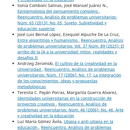
Sonia Comboni Salinas, José Manuel Juárez N.,
Epistemología del pensamiento complejo
,
Reencuentro. Análisis de problemas universitarios:
Núm. 65 (2013): No. 65, Sujeto, Subjetividad y
educación superior
José Luis Bernal López, Ezequiel Alpuche De La Cruz,
Entre algoritmos y humanismo
,
Reencuentro. Análisis
de problemas universitarios: Vol. 37 Núm. 89 (2025): El
arribo de la IA a la universidad: mitos, realidades y
desafíos II
Andrzeg Zeromski,
El cultivo de la creatividad en la
Universidad
,
Reencuentro. Análisis de problemas
universitarios: Núm. 17 (2006): No. 17, La integración
de los conocimientos, ideas y propuestas
metodológicas
Teresita C. Payán Porras, Margarita Guerra Alvarez,
Identidades universitarias en la construcción de
proyectos creativos
,
Reencuentro. Análisis de
problemas universitarios: Núm. 46 (2006): No. 46, Arte
y creatividad en la educación
Luz María Gómez Ávila,
Utopía y anti-utopía en la
educación
,
Reencuentro. Análisis de problemas