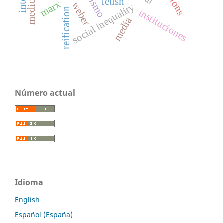
fetish
marx
weber
social inequality
reification
instituciones
media
Número actual
Idioma
English
Español (España)