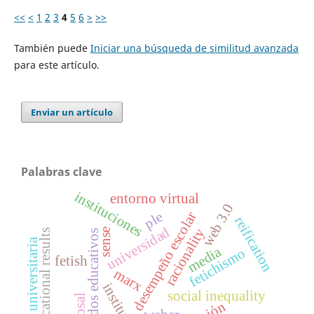
<<
<
1
2
3
4
5
6
>
>>
También puede
Iniciar una búsqueda de similitud avanzada
para este artículo.
Enviar un artículo
Palabras clave
instituciones
entorno virtual
web 3.0
desempeño escolar
ple
reification
universidad
racionality
sense
educational results
resultados educativos
aula universitaria
media
fetichismo
fetish
marx
institutions
social inequality