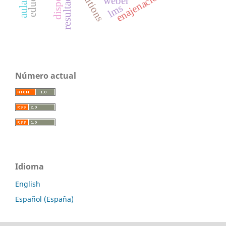
disposal
enajenación
weber
lms
Número actual
Idioma
English
Español (España)