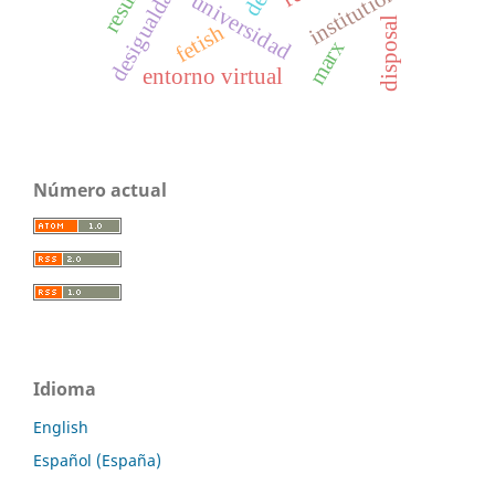
desigualdad social
institutions
universidad
disposal
fetish
marx
entorno virtual
Número actual
Idioma
English
Español (España)