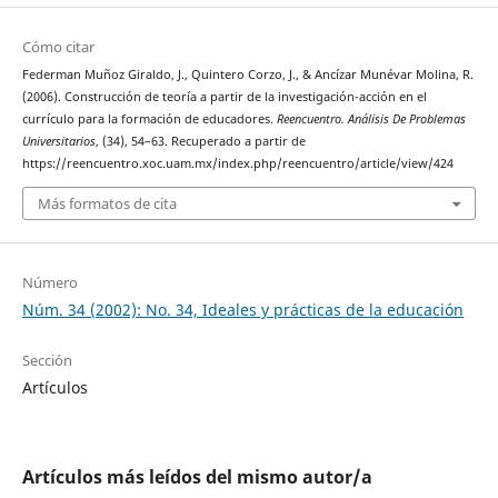
Cómo citar
Federman Muñoz Giraldo, J., Quintero Corzo, J., & Ancízar Munévar Molina, R.
(2006). Construcción de teoría a partir de la investigación-acción en el
currículo para la formación de educadores.
Reencuentro. Análisis De Problemas
Universitarios
, (34), 54–63. Recuperado a partir de
https://reencuentro.xoc.uam.mx/index.php/reencuentro/article/view/424
Más formatos de cita
Número
Núm. 34 (2002): No. 34, Ideales y prácticas de la educación
Sección
Artículos
Artículos más leídos del mismo autor/a