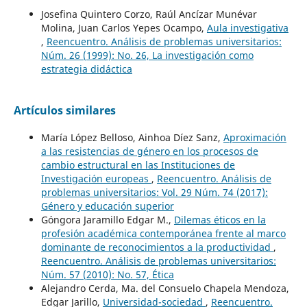
Josefina Quintero Corzo, Raúl Ancízar Munévar
Molina, Juan Carlos Yepes Ocampo,
Aula investigativa
,
Reencuentro. Análisis de problemas universitarios:
Núm. 26 (1999): No. 26, La investigación como
estrategia didáctica
Artículos similares
María López Belloso, Ainhoa Díez Sanz,
Aproximación
a las resistencias de género en los procesos de
cambio estructural en las Instituciones de
Investigación europeas
,
Reencuentro. Análisis de
problemas universitarios: Vol. 29 Núm. 74 (2017):
Género y educación superior
Góngora Jaramillo Edgar M.,
Dilemas éticos en la
profesión académica contemporánea frente al marco
dominante de reconocimientos a la productividad
,
Reencuentro. Análisis de problemas universitarios:
Núm. 57 (2010): No. 57, Ética
Alejandro Cerda, Ma. del Consuelo Chapela Mendoza,
Edgar Jarillo,
Universidad-sociedad
,
Reencuentro.