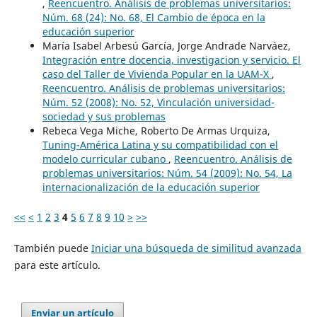
,
Reencuentro. Análisis de problemas universitarios:
Núm. 68 (24): No. 68, El Cambio de época en la
educación superior
María Isabel Arbesú García, Jorge Andrade Narváez,
Integración entre docencia, investigacion y servicio. El
caso del Taller de Vivienda Popular en la UAM-X
,
Reencuentro. Análisis de problemas universitarios:
Núm. 52 (2008): No. 52, Vinculación universidad-
sociedad y sus problemas
Rebeca Vega Miche, Roberto De Armas Urquiza,
Tuning-América Latina y su compatibilidad con el
modelo curricular cubano
,
Reencuentro. Análisis de
problemas universitarios: Núm. 54 (2009): No. 54, La
internacionalización de la educación superior
<<
<
1
2
3
4
5
6
7
8
9
10
>
>>
También puede
Iniciar una búsqueda de similitud avanzada
para este artículo.
Enviar un artículo