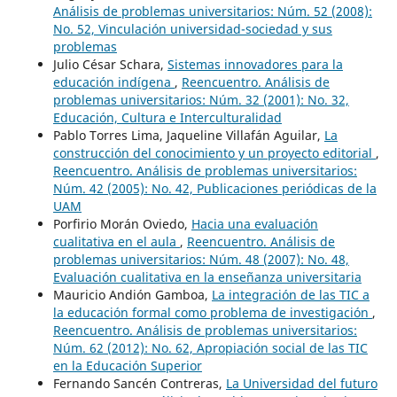
Análisis de problemas universitarios: Núm. 52 (2008):
No. 52, Vinculación universidad-sociedad y sus
problemas
Julio César Schara,
Sistemas innovadores para la
educación indígena
,
Reencuentro. Análisis de
problemas universitarios: Núm. 32 (2001): No. 32,
Educación, Cultura e Interculturalidad
Pablo Torres Lima, Jaqueline Villafán Aguilar,
La
construcción del conocimiento y un proyecto editorial
,
Reencuentro. Análisis de problemas universitarios:
Núm. 42 (2005): No. 42, Publicaciones periódicas de la
UAM
Porfirio Morán Oviedo,
Hacia una evaluación
cualitativa en el aula
,
Reencuentro. Análisis de
problemas universitarios: Núm. 48 (2007): No. 48,
Evaluación cualitativa en la enseñanza universitaria
Mauricio Andión Gamboa,
La integración de las TIC a
la educación formal como problema de investigación
,
Reencuentro. Análisis de problemas universitarios:
Núm. 62 (2012): No. 62, Apropiación social de las TIC
en la Educación Superior
Fernando Sancén Contreras,
La Universidad del futuro