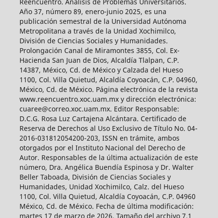
Reencuentro. Análisis de Problemas Universitarios.
Año 37, número 89, enero-junio 2025, es una
publicación semestral de la Universidad Autónoma
Metropolitana a través de la Unidad Xochimilco,
División de Ciencias Sociales y Humanidades.
Prolongación Canal de Miramontes 3855, Col. Ex-
Hacienda San Juan de Dios, Alcaldía Tlalpan, C.P.
14387, México, Cd. de México y Calzada del Hueso
1100, Col. Villa Quietud, Alcaldía Coyoacán, C.P. 04960,
México, Cd. de México. Página electrónica de la revista
www.reencuentro.xoc.uam.mx y dirección electrónica:
cuaree@correo.xoc.uam.mx. Editor Responsable:
D.C.G. Rosa Luz Cartajena Alcántara. Certificado de
Reserva de Derechos al Uso Exclusivo de Título No. 04-
2016-031812054200-203, ISSN en trámite, ambos
otorgados por el Instituto Nacional del Derecho de
Autor. Responsables de la última actualización de este
número, Dra. Angélica Buendía Espinosa y Dr. Walter
Beller Taboada, División de Ciencias Sociales y
Humanidades, Unidad Xochimilco, Calz. del Hueso
1100, Col. Villa Quietud, Alcaldía Coyoacán, C.P. 04960
México, Cd. de México. Fecha de última modificación:
martes 17 de marzo de 2026. Tamaño del archivo 7.1