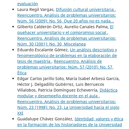
evaluación
Laura Regil Vargas,
Difusión cultural universitaria
,
Reencuentro. Análisis de problemas universitarios:
Núm. 56 (2009): No. 56, Que 20 años no es nada...
Gilberto Calderón Ortiz, Aurelio Canales Palma,
El
quehacer universitario y el compromiso social
,
Reencuentro. Análisis de problemas universitarios:
Núm. 30 (2001): No. 30, Miscelanea
Eduardo Escalante Gómez,
Un análisis descriptivo y
fenomenológico de problemas en la elaboración de
tesis de maestría
,
Reencuentro. Análisis de
problemas universitarios: Núm. 57 (2010): No. 57,
Ética
Edgar Carlos Jarillo Soto, María Isabel Arbesú García,
Héctor J. Delgadillo Gutiérrez, Luis Berruecos
Villalobos, Patricia Domínguez Echeverría,
Didáctica
modular y desempeño docente en el aula
,
Reencuentro. Análisis de problemas universitarios:
Núm. 23 (1998): No. 23, La Universidad hacia el siglo
XXI
Guadalupe Chávez González,
Identidad, valores y ética
en la formación de los historiadores de la Universidad