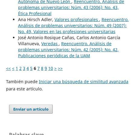
Autónoma de Nuevo León
,
Reencuentro. Análisis de
problemas universitarios: Núm. 43 (2006): No. 43,
Ética Profesional
Ana Hirsch Adler,
Valores profesionales
,
Reencuentro.
Análisis de problemas universitarios: Núm. 49 (2007):
No. 49, Valores en las profesiones universitarias
José Antonio Rosique Cañas, Carlos Antonio García
Villanueva,
Veredas
,
Reencuentro. Análisis de
problemas universitarios: Núm. 42 (2005): No. 42,
Publicaciones periódicas de la UAM
<<
<
1
2
3
4
5
6
7
8
9
10
>
>>
También puede
Iniciar una búsqueda de similitud avanzada
para este artículo.
Enviar un artículo
Palabras clave