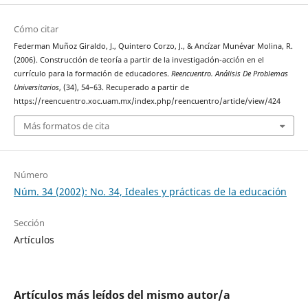
Cómo citar
Federman Muñoz Giraldo, J., Quintero Corzo, J., & Ancízar Munévar Molina, R.
(2006). Construcción de teoría a partir de la investigación-acción en el
currículo para la formación de educadores.
Reencuentro. Análisis De Problemas
Universitarios
, (34), 54–63. Recuperado a partir de
https://reencuentro.xoc.uam.mx/index.php/reencuentro/article/view/424
Más formatos de cita
Número
Núm. 34 (2002): No. 34, Ideales y prácticas de la educación
Sección
Artículos
Artículos más leídos del mismo autor/a