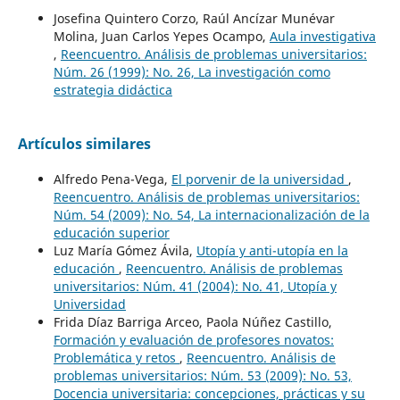
Josefina Quintero Corzo, Raúl Ancízar Munévar
Molina, Juan Carlos Yepes Ocampo,
Aula investigativa
,
Reencuentro. Análisis de problemas universitarios:
Núm. 26 (1999): No. 26, La investigación como
estrategia didáctica
Artículos similares
Alfredo Pena-Vega,
El porvenir de la universidad
,
Reencuentro. Análisis de problemas universitarios:
Núm. 54 (2009): No. 54, La internacionalización de la
educación superior
Luz María Gómez Ávila,
Utopía y anti-utopía en la
educación
,
Reencuentro. Análisis de problemas
universitarios: Núm. 41 (2004): No. 41, Utopía y
Universidad
Frida Díaz Barriga Arceo, Paola Núñez Castillo,
Formación y evaluación de profesores novatos:
Problemática y retos
,
Reencuentro. Análisis de
problemas universitarios: Núm. 53 (2009): No. 53,
Docencia universitaria: concepciones, prácticas y su