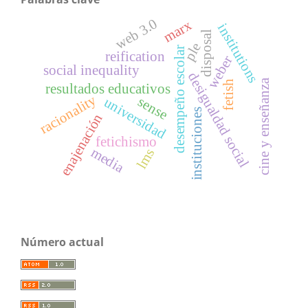
web 3.0
marx
institutions
disposal
ple
desempeño escolar
reification
weber
social inequality
desigualdad social
cine y enseñanza
fetish
resultados educativos
racionality
sense
universidad
instituciones
enajenación
fetichismo
media
lms
Número actual