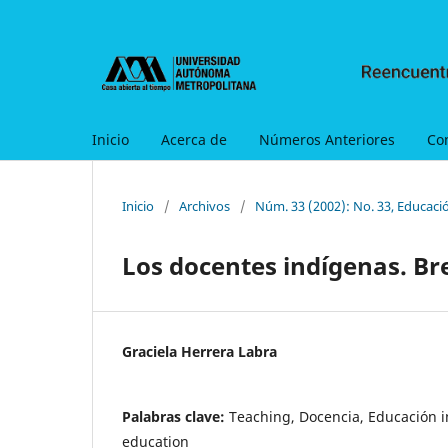
Inicio
Acerca de
Números Anteriores
Co
Inicio
/
Archivos
/
Núm. 33 (2002): No. 33, Educaci
Los docentes indígenas. Br
Graciela Herrera Labra
Palabras clave:
Teaching, Docencia, Educación 
education