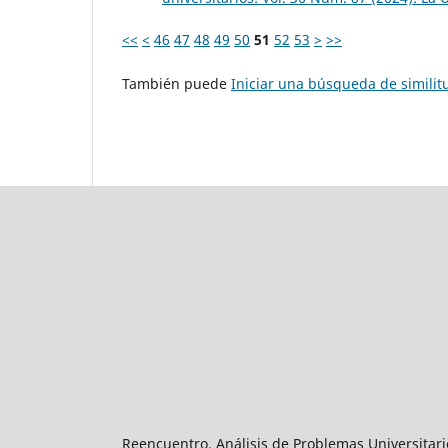
<<
<
46
47
48
49
50
51
52
53
>
>>
También puede
Iniciar una búsqueda de simili
Reencuentro. Análisis de Problemas Universitari