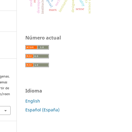
instituciones
disposal
institutions
sense
marx
Número actual
ígenas.
blemas
rtir de
Idioma
p/reen
English
Español (España)