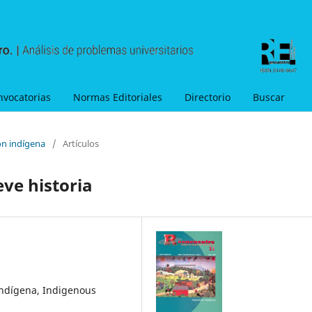
nvocatorias
Normas Editoriales
Directorio
Buscar
ón indígena
/
Artículos
eve historia
indígena, Indigenous