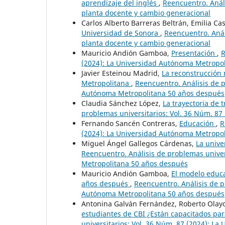
aprendizaje del inglés
,
Reencuentro. Análi
planta docente y cambio generacional
Carlos Alberto Barreras Beltrán, Emilia Ca
Universidad de Sonora
,
Reencuentro. Anál
planta docente y cambio generacional
Mauricio Andión Gamboa,
Presentación
,
R
(2024): La Universidad Autónoma Metropo
Javier Esteinou Madrid,
La reconstrucción
Metropolitana
,
Reencuentro. Análisis de p
Autónoma Metropolitana 50 años después
Claudia Sánchez López,
La trayectoria de
problemas universitarios: Vol. 36 Núm. 8
Fernando Sancén Contreras,
Educación
,
R
(2024): La Universidad Autónoma Metropo
Miguel Ángel Gallegos Cárdenas,
La unive
Reencuentro. Análisis de problemas univer
Metropolitana 50 años después
Mauricio Andión Gamboa,
El modelo educ
años después
,
Reencuentro. Análisis de p
Autónoma Metropolitana 50 años después
Antonina Galván Fernández, Roberto Olayo
estudiantes de CBI ¿Están capacitados para
universitarios: Vol. 36 Núm. 87 (2024): L