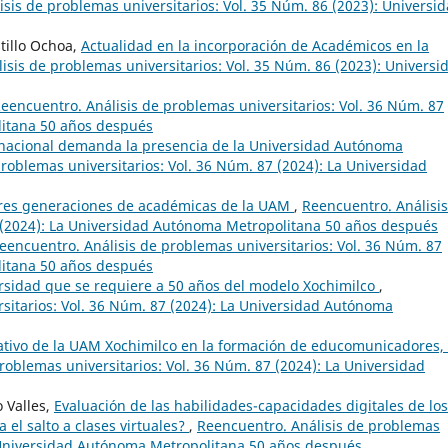
sis de problemas universitarios: Vol. 35 Núm. 86 (2023): Universid
stillo Ochoa,
Actualidad en la incorporación de Académicos en la
isis de problemas universitarios: Vol. 35 Núm. 86 (2023): Universi
eencuentro. Análisis de problemas universitarios: Vol. 36 Núm. 87
litana 50 años después
 nacional demanda la presencia de la Universidad Autónoma
roblemas universitarios: Vol. 36 Núm. 87 (2024): La Universidad
 tres generaciones de académicas de la UAM
,
Reencuentro. Análisi
7 (2024): La Universidad Autónoma Metropolitana 50 años después
eencuentro. Análisis de problemas universitarios: Vol. 36 Núm. 87
litana 50 años después
rsidad que se requiere a 50 años del modelo Xochimilco
,
sitarios: Vol. 36 Núm. 87 (2024): La Universidad Autónoma
ativo de la UAM Xochimilco en la formación de educomunicadores,
roblemas universitarios: Vol. 36 Núm. 87 (2024): La Universidad
 Valles,
Evaluación de las habilidades-capacidades digitales de los
 el salto a clases virtuales?
,
Reencuentro. Análisis de problemas
a Universidad Autónoma Metropolitana 50 años después