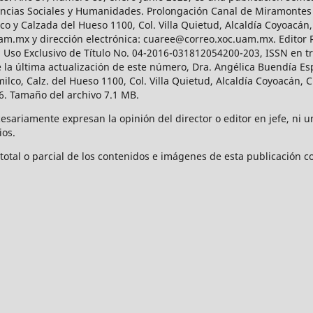
Ciencias Sociales y Humanidades. Prolongación Canal de Miramontes
ico y Calzada del Hueso 1100, Col. Villa Quietud, Alcaldía Coyoacán,
uam.mx y dirección electrónica: cuaree@correo.xoc.uam.mx. Editor
l Uso Exclusivo de Título No. 04-2016-031812054200-203, ISSN en tr
 última actualización de este número, Dra. Angélica Buendía Esp
o, Calz. del Hueso 1100, Col. Villa Quietud, Alcaldía Coyoacán, C
. Tamaño del archivo 7.1 MB.
ariamente expresan la opinión del director o editor en jefe, ni una
ios.
tal o parcial de los contenidos e imágenes de esta publicación con