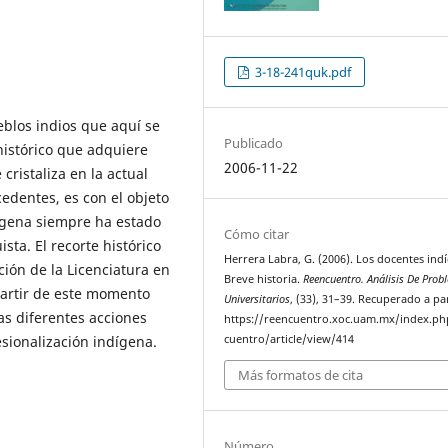
3-18-241quk.pdf
eblos indios que aquí se
Publicado
histórico que adquiere
2006-11-22
cristaliza en la actual
edentes, es con el objeto
ígena siempre ha estado
Cómo citar
sta. El recorte histórico
Herrera Labra, G. (2006). Los docentes ind
ción de la Licenciatura en
Breve historia.
Reencuentro. Análisis De Pro
Partir de este momento
Universitarios
, (33), 31–39. Recuperado a pa
las diferentes acciones
https://reencuentro.xoc.uam.mx/index.ph
esionalización indígena.
cuentro/article/view/414
Más formatos de cita
Número