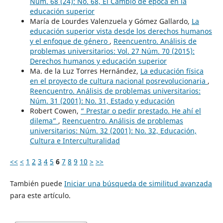
Núm. 68 (24): No. 68, El Cambio de época en la
educación superior
María de Lourdes Valenzuela y Gómez Gallardo,
La
educación superior vista desde los derechos humanos
y el enfoque de género
,
Reencuentro. Análisis de
problemas universitarios: Vol. 27 Núm. 70 (2015):
Derechos humanos y educación superior
Ma. de la Luz Torres Hernández,
La educación física
en el proyecto de cultura nacional posrevolucionaria
,
Reencuentro. Análisis de problemas universitarios:
Núm. 31 (2001): No. 31, Estado y educación
Robert Cowen,
“ Prestar o pedir prestado. He ahí el
dilema”
,
Reencuentro. Análisis de problemas
universitarios: Núm. 32 (2001): No. 32, Educación,
Cultura e Interculturalidad
<<
<
1
2
3
4
5
6
7
8
9
10
>
>>
También puede
Iniciar una búsqueda de similitud avanzada
para este artículo.