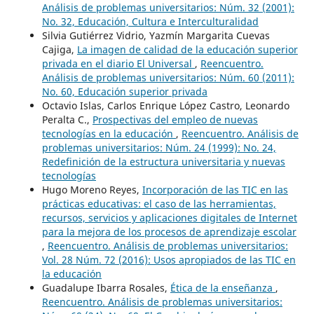
Análisis de problemas universitarios: Núm. 32 (2001):
No. 32, Educación, Cultura e Interculturalidad
Silvia Gutiérrez Vidrio, Yazmín Margarita Cuevas
Cajiga,
La imagen de calidad de la educación superior
privada en el diario El Universal
,
Reencuentro.
Análisis de problemas universitarios: Núm. 60 (2011):
No. 60, Educación superior privada
Octavio Islas, Carlos Enrique López Castro, Leonardo
Peralta C.,
Prospectivas del empleo de nuevas
tecnologías en la educación
,
Reencuentro. Análisis de
problemas universitarios: Núm. 24 (1999): No. 24,
Redefinición de la estructura universitaria y nuevas
tecnologías
Hugo Moreno Reyes,
Incorporación de las TIC en las
prácticas educativas: el caso de las herramientas,
recursos, servicios y aplicaciones digitales de Internet
para la mejora de los procesos de aprendizaje escolar
,
Reencuentro. Análisis de problemas universitarios:
Vol. 28 Núm. 72 (2016): Usos apropiados de las TIC en
la educación
Guadalupe Ibarra Rosales,
Ética de la enseñanza
,
Reencuentro. Análisis de problemas universitarios: