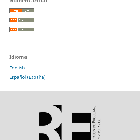
Número actual
Idioma
English
Español (España)