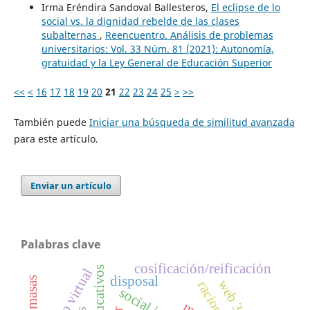
Irma Eréndira Sandoval Ballesteros,
El eclipse de lo
social vs. la dignidad rebelde de las clases
subalternas
,
Reencuentro. Análisis de problemas
universitarios: Vol. 33 Núm. 81 (2021): Autonomía,
gratuidad y la Ley General de Educación Superior
<<
<
16
17
18
19
20
21
22
23
24
25
>
>>
También puede
Iniciar una búsqueda de similitud avanzada
para este artículo.
Enviar un artículo
Palabras clave
cosificación/reificación
entorno virtual
disposal
web 3.0
racionality