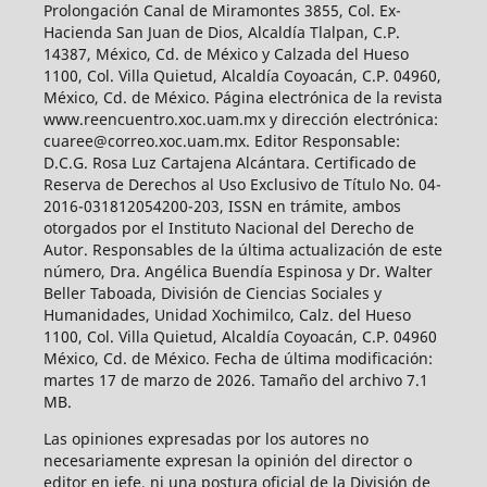
Prolongación Canal de Miramontes 3855, Col. Ex-
Hacienda San Juan de Dios, Alcaldía Tlalpan, C.P.
14387, México, Cd. de México y Calzada del Hueso
1100, Col. Villa Quietud, Alcaldía Coyoacán, C.P. 04960,
México, Cd. de México. Página electrónica de la revista
www.reencuentro.xoc.uam.mx y dirección electrónica:
cuaree@correo.xoc.uam.mx. Editor Responsable:
D.C.G. Rosa Luz Cartajena Alcántara. Certificado de
Reserva de Derechos al Uso Exclusivo de Título No. 04-
2016-031812054200-203, ISSN en trámite, ambos
otorgados por el Instituto Nacional del Derecho de
Autor. Responsables de la última actualización de este
número, Dra. Angélica Buendía Espinosa y Dr. Walter
Beller Taboada, División de Ciencias Sociales y
Humanidades, Unidad Xochimilco, Calz. del Hueso
1100, Col. Villa Quietud, Alcaldía Coyoacán, C.P. 04960
México, Cd. de México. Fecha de última modificación:
martes 17 de marzo de 2026. Tamaño del archivo 7.1
MB.
Las opiniones expresadas por los autores no
necesariamente expresan la opinión del director o
editor en jefe, ni una postura oficial de la División de