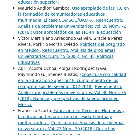
educación superior?
Mauricio Andión Gamboa,
Uso apropiado de las TIC en
la formación de comunicadores educativos
multimedia: El caso COMSOC/UAM-X
,
Reencuentro.
Análisis de problemas universitarios: Vol. 28 Núm. 72
(2016): Usos apropiados de las TIC en la educación
Víctor Martiniano Arredondo Galván, Graciela Pérez
Rivera, Porfirio Morán Oviedo,
Políticas del posgrado
en México
,
Reencuentro. Análisis de problemas
universitarios: Núm. 45 (2006): No. 45, Políticas
Educativas
Abril Acosta Ochoa, Abigail Rodríguez Nava,
Raymundo G. Jiménez Bustos,
¿Cobertura con calidad
en la Educación Superior? El cumplimiento de los
compromisos del sexenio 2012-2018
,
Reencuentro.
Análisis de problemas universitarios: Vol. 30 Núm. 76
(2018): Balance y perspectivas de la educación en
México
Francisco Scarfó,
Educación en Derechos Humanos y
la educación terciaria: una necesidad mutua y
multiplicadora
,
Reencuentro. Análisis de problemas
universitarios: Vol. 27 Núm. 70 (2015): Derechos
humanos y educación superior