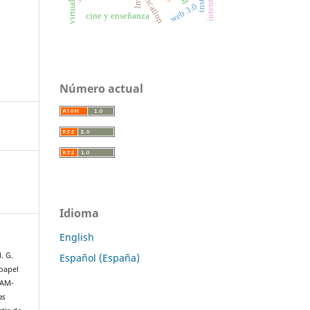
reification
lms
web 3.0
cine y enseñanza
Número actual
Idioma
English
. G.
Español (España)
 papel
UAM-
as