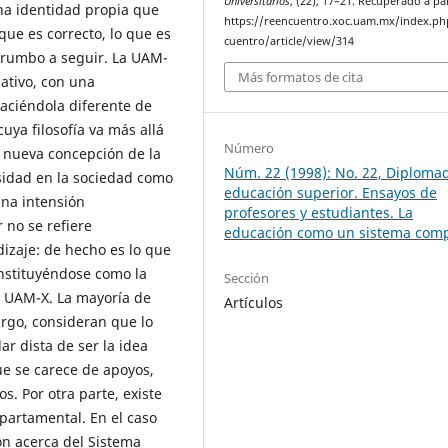
Universitarios
, (22), 17–21. Recuperado a pa
na identidad propia que
https://reencuentro.xoc.uam.mx/index.ph
ue es correcto, lo que es
cuentro/article/view/314
l rumbo a seguir. La UAM-
Más formatos de cita
ativo, con una
aciéndola diferente de
ya filosofía va más allá
Número
a nueva concepción de la
Núm. 22 (1998): No. 22, Diploma
sidad en la sociedad como
educación superior. Ensayos de
una intensión
profesores y estudiantes. La
 no se refiere
educación como un sistema comp
izaje: de hecho es lo que
onstituyéndose como la
Sección
a UAM-X. La mayoría de
Artículos
argo, consideran que lo
 dista de ser la idea
ue se carece de apoyos,
os. Por otra parte, existe
partamental. En el caso
ón acerca del Sistema