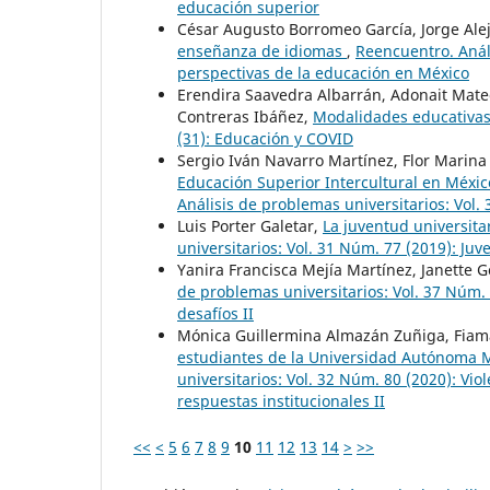
educación superior
César Augusto Borromeo García, Jorge Ale
enseñanza de idiomas
,
Reencuentro. Análi
perspectivas de la educación en México
Erendira Saavedra Albarrán, Adonait Mat
Contreras Ibáñez,
Modalidades educativa
(31): Educación y COVID
Sergio Iván Navarro Martínez, Flor Marin
Educación Superior Intercultural en Méxi
Análisis de problemas universitarios: Vol.
Luis Porter Galetar,
La juventud universita
universitarios: Vol. 31 Núm. 77 (2019): Juv
Yanira Francisca Mejía Martínez, Janette
de problemas universitarios: Vol. 37 Núm. 8
desafíos II
Mónica Guillermina Almazán Zuñiga, Fia
estudiantes de la Universidad Autónoma 
universitarios: Vol. 32 Núm. 80 (2020): Vio
respuestas institucionales II
<<
<
5
6
7
8
9
10
11
12
13
14
>
>>