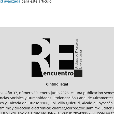
tud avanzada
para este artículo.
Cintillo legal
os. Año 37, número 89, enero-junio 2025, es una publicación sem
Ciencias Sociales y Humanidades. Prolongación Canal de Miramontes
ico y Calzada del Hueso 1100, Col. Villa Quietud, Alcaldía Coyoacán,
uam.mx y dirección electrónica: cuaree@correo.xoc.uam.mx. Editor
l Uso Exclusivo de Título No. 04-2016-031812054200-203, ISSN en tr