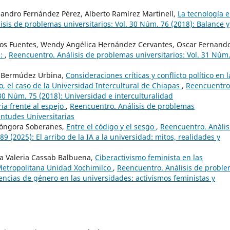
jandro Fernández Pérez, Alberto Ramírez Martinell,
La tecnología e
sis de problemas universitarios: Vol. 30 Núm. 76 (2018): Balance y
eos Fuentes, Wendy Angélica Hernández Cervantes, Oscar Fernand
s:
,
Reencuentro. Análisis de problemas universitarios: Vol. 31 Núm
a Bermúdez Urbina,
Consideraciones críticas y conflicto político en l
co, el caso de la Universidad Intercultural de Chiapas
,
Reencuentro
 30 Núm. 75 (2018): Universidad e interculturalidad
ria frente al espejo
,
Reencuentro. Análisis de problemas
entudes Universitarias
 Góngora Soberanes,
Entre el código y el sesgo
,
Reencuentro. Anális
9 (2025): El arribo de la IA a la universidad: mitos, realidades y
ma Valeria Cassab Balbuena,
Ciberactivismo feminista en las
Metropolitana Unidad Xochimilco
,
Reencuentro. Análisis de probl
lencias de género en las universidades: activismos feministas y