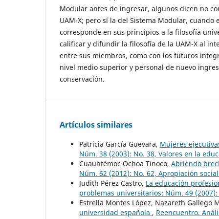
Modular antes de ingresar, algunos dicen no cono
UAM-X; pero sí la del Sistema Modular, cuando 
corresponde en sus principios a la filosofía univ
calificar y difundir la filosofía de la UAM-X al inte
entre sus miembros, como con los futuros integ
nivel medio superior y personal de nuevo ingres
conservación.
Artículos similares
Patricia García Guevara,
Mujeres ejecutiv
Núm. 38 (2003): No. 38, Valores en la edu
Cuauhtémoc Ochoa Tinoco,
Abriendo brec
Núm. 62 (2012): No. 62, Apropiación social
Judith Pérez Castro,
La educación profesio
problemas universitarios: Núm. 49 (2007): 
Estrella Montes López, Nazareth Gallego 
universidad española
,
Reencuentro. Análi