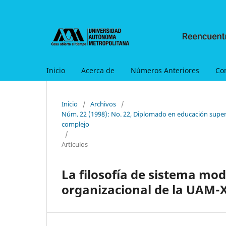
Inicio
Acerca de
Números Anteriores
Co
Inicio
/
Archivos
/
Núm. 22 (1998): No. 22, Diplomado en educación super
complejo
/
Artículos
La filosofía de sistema mod
organizacional de la UAM-