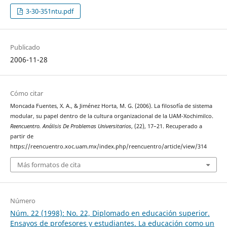
3-30-351ntu.pdf
Publicado
2006-11-28
Cómo citar
Moncada Fuentes, X. A., & Jiménez Horta, M. G. (2006). La filosofía de sistema
modular, su papel dentro de la cultura organizacional de la UAM-Xochimilco.
Reencuentro. Análisis De Problemas Universitarios
, (22), 17–21. Recuperado a
partir de
https://reencuentro.xoc.uam.mx/index.php/reencuentro/article/view/314
Más formatos de cita
Número
Núm. 22 (1998): No. 22, Diplomado en educación superior.
Ensayos de profesores y estudiantes. La educación como un