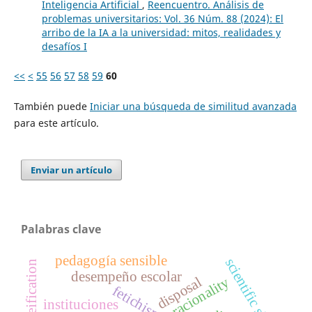
Inteligencia Artificial
,
Reencuentro. Análisis de
problemas universitarios: Vol. 36 Núm. 88 (2024): El
arribo de la IA a la universidad: mitos, realidades y
desafíos I
<<
<
55
56
57
58
59
60
También puede
Iniciar una búsqueda de similitud avanzada
para este artículo.
Enviar un artículo
Palabras clave
pedagogía sensible
scientific skills
reification
desempeño escolar
disposal
racionality
fetichismo
instituciones