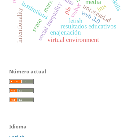
media
marx
institutions
social inequality
weber
lms
universidad
ple
intentionality
web 3.0
fetish
sense
resultados educativos
enajenación
virtual environment
Número actual
Idioma