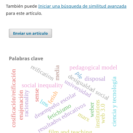
También puede
Iniciar una búsqueda de similitud avanzada
para este artículo.
Enviar un artículo
Palabras clave
reification
pedagogical model
media
cosificación/reificación
ple
desigualdad social
disposal
ciencia y tecnología
universidad
social inequality
sense
fetish
racionality
enajenación
desempeño escolar
lms
institutions
resultados educativos
weber
fetichismo
web 3.0
marx
film and teaching