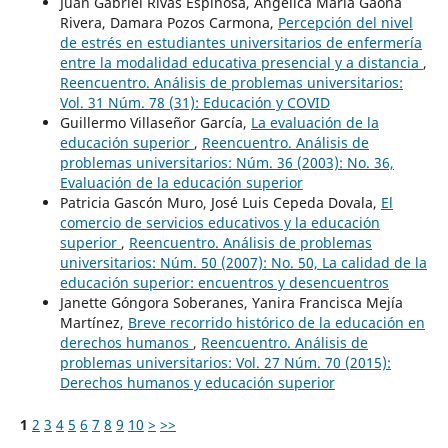
Juan Gabriel Rivas Espinosa, Angélica María Gaona
Rivera, Damara Pozos Carmona,
Percepción del nivel
de estrés en estudiantes universitarios de enfermería
entre la modalidad educativa presencial y a distancia
,
Reencuentro. Análisis de problemas universitarios:
Vol. 31 Núm. 78 (31): Educación y COVID
Guillermo Villaseñor García,
La evaluación de la
educación superior
,
Reencuentro. Análisis de
problemas universitarios: Núm. 36 (2003): No. 36,
Evaluación de la educación superior
Patricia Gascón Muro, José Luis Cepeda Dovala,
El
comercio de servicios educativos y la educación
superior
,
Reencuentro. Análisis de problemas
universitarios: Núm. 50 (2007): No. 50, La calidad de la
educación superior: encuentros y desencuentros
Janette Góngora Soberanes, Yanira Francisca Mejía
Martínez,
Breve recorrido histórico de la educación en
derechos humanos
,
Reencuentro. Análisis de
problemas universitarios: Vol. 27 Núm. 70 (2015):
Derechos humanos y educación superior
1
2
3
4
5
6
7
8
9
10
>
>>