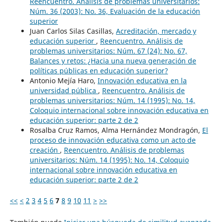
Reencuentro. Análisis de problemas universitarios:
Núm. 36 (2003): No. 36, Evaluación de la educación
superior
Juan Carlos Silas Casillas,
Acreditación, mercado y
educación superior
,
Reencuentro. Análisis de
problemas universitarios: Núm. 67 (24): No. 67,
Balances y retos: ¿Hacia una nueva generación de
políticas públicas en educación superior?
Antonio Mejía Haro,
Innovación educativa en la
universidad pública
,
Reencuentro. Análisis de
problemas universitarios: Núm. 14 (1995): No. 14,
Coloquio internacional sobre innovación educativa en
educación superior: parte 2 de 2
Rosalba Cruz Ramos, Alma Hernández Mondragón,
El
proceso de innovación educativa como un acto de
creación
,
Reencuentro. Análisis de problemas
universitarios: Núm. 14 (1995): No. 14, Coloquio
internacional sobre innovación educativa en
educación superior: parte 2 de 2
<<
<
2
3
4
5
6
7
8
9
10
11
>
>>