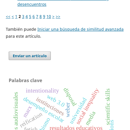
desencuentros
<<
<
1
2
3
4
5
6
7
8
9
10
>
>>
También puede
Iniciar una búsqueda de similitud avanzada
para este artículo.
Enviar un artículo
Palabras clave
disposal
social inequality
intentionality
scientific skills
medios audiovisuales
web 3.0
desempeño escolar
instituciones
universidad
weber
marx
media
reification
fetichismo
resultados educativos
fetish