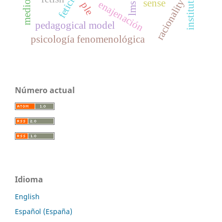
institutions
racionality
sense
enajenación
ple
lms
pedagogical model
psicología fenomenológica
Número actual
Idioma
English
Español (España)