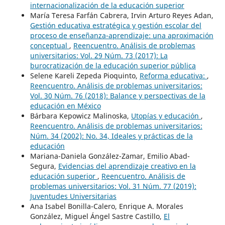
internacionalización de la educación superior
María Teresa Farfán Cabrera, Irvin Arturo Reyes Adan,
Gestión educativa estratégica y gestión escolar del
proceso de enseñanza-aprendizaje: una aproximación
conceptual
,
Reencuentro. Análisis de problemas
universitarios: Vol. 29 Núm. 73 (2017): La
burocratización de la educación superior pública
Selene Kareli Zepeda Pioquinto,
Reforma educativa:
,
Reencuentro. Análisis de problemas universitarios:
Vol. 30 Núm. 76 (2018): Balance y perspectivas de la
educación en México
Bárbara Kepowicz Malinoska,
Utopías y educación
,
Reencuentro. Análisis de problemas universitarios:
Núm. 34 (2002): No. 34, Ideales y prácticas de la
educación
Mariana-Daniela González-Zamar, Emilio Abad-
Segura,
Evidencias del aprendizaje creativo en la
educación superior
,
Reencuentro. Análisis de
problemas universitarios: Vol. 31 Núm. 77 (2019):
Juventudes Universitarias
Ana Isabel Bonilla-Calero, Enrique A. Morales
González, Miguel Ángel Sastre Castillo,
El