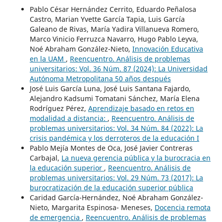
Pablo César Hernández Cerrito, Eduardo Peñalosa
Castro, Marian Yvette García Tapia, Luis García
Galeano de Rivas, María Yadira Villanueva Romero,
Marco Vinicio Ferruzca Navarro, Hugo Pablo Leyva,
Noé Abraham González-Nieto,
Innovación Educativa
en la UAM
,
Reencuentro. Análisis de problemas
universitarios: Vol. 36 Núm. 87 (2024): La Universidad
Autónoma Metropolitana 50 años después
José Luis García Luna, José Luis Santana Fajardo,
Alejandro Kadsumi Tomatani Sánchez, María Elena
Rodríguez Pérez,
Aprendizaje basado en retos en
modalidad a distancia:
,
Reencuentro. Análisis de
problemas universitarios: Vol. 34 Núm. 84 (2022): La
crisis pandémica y los derroteros de la educación I
Pablo Mejía Montes de Oca, José Javier Contreras
Carbajal,
La nueva gerencia pública y la burocracia en
la educación superior
,
Reencuentro. Análisis de
problemas universitarios: Vol. 29 Núm. 73 (2017): La
burocratización de la educación superior pública
Caridad García-Hernández, Noé Abraham González-
Nieto, Margarita Espinosa- Meneses,
Docencia remota
de emergencia
,
Reencuentro. Análisis de problemas