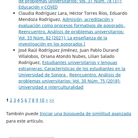
de problemas universitarios: Vol. 31 Núm. 78 (31):
Educación y COVID
Claudia Rodríguez Lara, Héctor Torres Ríos, Eduardo
Mendoza Rodríguez,
Admisión, acreditación y
evaluación como procesos formativos de posgrado
,
Reencuentro. Análisis de problemas universitarios:
Vol. 33 Núm. 82 (2021): La enseñanza de la
investigación en los posgrados I
José Raúl Rodríguez Jiménez, Juan Pablo Durand
Villalobos, Oriana Atondo Nubes, Lilian Salado
Rodríguez,
Estudiantes universitarios y lenguas
extranjeras: Características de los estudiantes en la
Universidad de Sonora
,
Reencuentro. Análisis de
problemas universitarios: Vol. 30 Núm. 75 (2018):
Universidad e interculturalidad
1
2
3
4
5
6
7
8
9
10
>
>>
También puede
Iniciar una búsqueda de similitud avanzada
para este artículo.