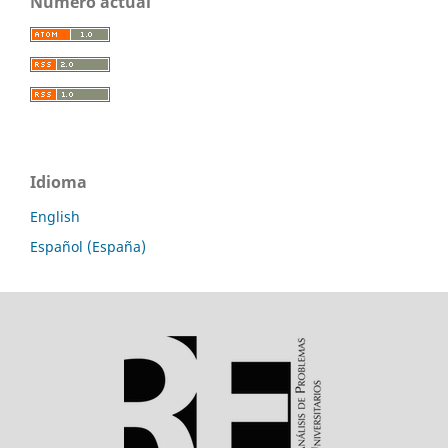
Número actual
Idioma
English
Español (España)