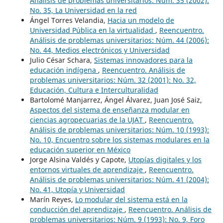
Análisis de problemas universitarios: Núm. 35 (2002):
No. 35, La Universidad en la red
Ángel Torres Velandia,
Hacia un modelo de
Universidad Pública en la virtualidad
,
Reencuentro.
Análisis de problemas universitarios: Núm. 44 (2006):
No. 44, Medios electrónicos y Universidad
Julio César Schara,
Sistemas innovadores para la
educación indígena
,
Reencuentro. Análisis de
problemas universitarios: Núm. 32 (2001): No. 32,
Educación, Cultura e Interculturalidad
Bartolomé Manjarrez, Ángel Álvarez, Juan José Saiz,
Aspectos del sistema de enseñanza modular en
ciencias agropecuarias de la UJAT
,
Reencuentro.
Análisis de problemas universitarios: Núm. 10 (1993):
No. 10, Encuentro sobre los sistemas modulares en la
educación superior en México
Jorge Alsina Valdés y Capote,
Utopías digitales y los
entornos virtuales de aprendizaje
,
Reencuentro.
Análisis de problemas universitarios: Núm. 41 (2004):
No. 41, Utopía y Universidad
Marín Reyes,
Lo modular del sistema está en la
conducción del aprendizaje
,
Reencuentro. Análisis de
problemas universitarios: Núm. 9 (1993): No. 9, Foro