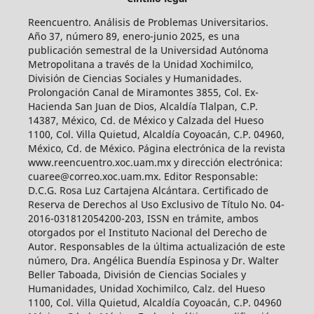
Reencuentro. Análisis de Problemas Universitarios.
Año 37, número 89, enero-junio 2025, es una
publicación semestral de la Universidad Autónoma
Metropolitana a través de la Unidad Xochimilco,
División de Ciencias Sociales y Humanidades.
Prolongación Canal de Miramontes 3855, Col. Ex-
Hacienda San Juan de Dios, Alcaldía Tlalpan, C.P.
14387, México, Cd. de México y Calzada del Hueso
1100, Col. Villa Quietud, Alcaldía Coyoacán, C.P. 04960,
México, Cd. de México. Página electrónica de la revista
www.reencuentro.xoc.uam.mx y dirección electrónica:
cuaree@correo.xoc.uam.mx. Editor Responsable:
D.C.G. Rosa Luz Cartajena Alcántara. Certificado de
Reserva de Derechos al Uso Exclusivo de Título No. 04-
2016-031812054200-203, ISSN en trámite, ambos
otorgados por el Instituto Nacional del Derecho de
Autor. Responsables de la última actualización de este
número, Dra. Angélica Buendía Espinosa y Dr. Walter
Beller Taboada, División de Ciencias Sociales y
Humanidades, Unidad Xochimilco, Calz. del Hueso
1100, Col. Villa Quietud, Alcaldía Coyoacán, C.P. 04960