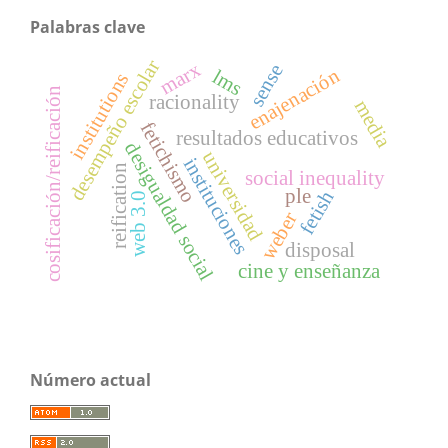
Palabras clave
desempeño escolar
marx
sense
enajenación
lms
institutions
cosificación/reificación
racionality
media
fetichismo
resultados educativos
desigualdad social
universidad
instituciones
reification
social inequality
ple
fetish
web 3.0
weber
disposal
cine y enseñanza
Número actual