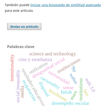
También puede
Iniciar una búsqueda de similitud avanzada
para este artículo.
Enviar un artículo
Palabras clave
science and technology
intentionality
desigualdad social
instituciones
cine y enseñanza
reification
ple
resultados educativos
universidad
social inequality
weber
racionality
web 3.0
institutions
enajenación
disposal
sense
media
fetichismo
lms
marx
fetish
desempeño escolar