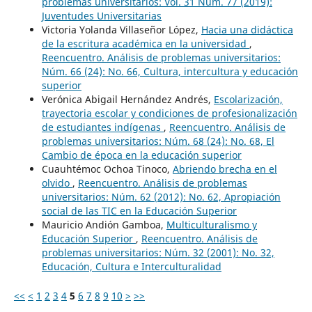
problemas universitarios: Vol. 31 Núm. 77 (2019):
Juventudes Universitarias
Victoria Yolanda Villaseñor López,
Hacia una didáctica
de la escritura académica en la universidad
,
Reencuentro. Análisis de problemas universitarios:
Núm. 66 (24): No. 66, Cultura, intercultura y educación
superior
Verónica Abigail Hernández Andrés,
Escolarización,
trayectoria escolar y condiciones de profesionalización
de estudiantes indígenas
,
Reencuentro. Análisis de
problemas universitarios: Núm. 68 (24): No. 68, El
Cambio de época en la educación superior
Cuauhtémoc Ochoa Tinoco,
Abriendo brecha en el
olvido
,
Reencuentro. Análisis de problemas
universitarios: Núm. 62 (2012): No. 62, Apropiación
social de las TIC en la Educación Superior
Mauricio Andión Gamboa,
Multiculturalismo y
Educación Superior
,
Reencuentro. Análisis de
problemas universitarios: Núm. 32 (2001): No. 32,
Educación, Cultura e Interculturalidad
<<
<
1
2
3
4
5
6
7
8
9
10
>
>>