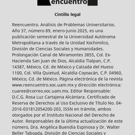
Cintillo legal
Reencuentro. Análisis de Problemas Universitarios.
Año 37, número 89, enero-junio 2025, es una
publicación semestral de la Universidad Autónoma
Metropolitana a través de la Unidad Xochimilco,
División de Ciencias Sociales y Humanidades.
Prolongación Canal de Miramontes 3855, Col. Ex-
Hacienda San Juan de Dios, Alcaldía Tlalpan, C.P.
14387, México, Cd. de México y Calzada del Hueso
1100, Col. Villa Quietud, Alcaldía Coyoacán, C.P. 04960,
México, Cd. de México. Página electrónica de la revista
www.reencuentro.xoc.uam.mx y dirección electrónica:
cuaree@correo.xoc.uam.mx. Editor Responsable:
D.C.G. Rosa Luz Cartajena Alcántara. Certificado de
Reserva de Derechos al Uso Exclusivo de Título No. 04-
2016-031812054200-203, ISSN en trámite, ambos
otorgados por el Instituto Nacional del Derecho de
Autor. Responsables de la última actualización de este
número, Dra. Angélica Buendía Espinosa y Dr. Walter
Beller Taboada, División de Ciencias Sociales y