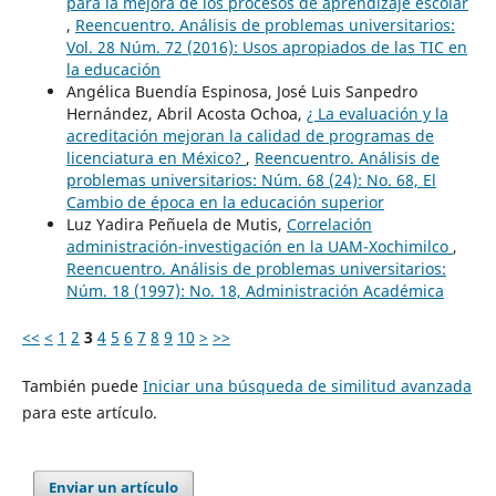
para la mejora de los procesos de aprendizaje escolar
,
Reencuentro. Análisis de problemas universitarios:
Vol. 28 Núm. 72 (2016): Usos apropiados de las TIC en
la educación
Angélica Buendía Espinosa, José Luis Sanpedro
Hernández, Abril Acosta Ochoa,
¿ La evaluación y la
acreditación mejoran la calidad de programas de
licenciatura en México?
,
Reencuentro. Análisis de
problemas universitarios: Núm. 68 (24): No. 68, El
Cambio de época en la educación superior
Luz Yadira Peñuela de Mutis,
Correlación
administración-investigación en la UAM-Xochimilco
,
Reencuentro. Análisis de problemas universitarios:
Núm. 18 (1997): No. 18, Administración Académica
<<
<
1
2
3
4
5
6
7
8
9
10
>
>>
También puede
Iniciar una búsqueda de similitud avanzada
para este artículo.
Enviar un artículo