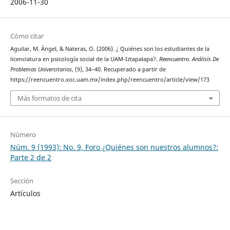
2006-11-30
Cómo citar
Aguilar, M. Ángel, & Nateras, O. (2006). ¿ Quiénes son los estudiantes de la
licenciatura en psicología social de la UAM-Iztapalapa?.
Reencuentro. Análisis De
Problemas Universitarios
, (9), 34–40. Recuperado a partir de
https://reencuentro.xoc.uam.mx/index.php/reencuentro/article/view/173
Más formatos de cita
Número
Núm. 9 (1993): No. 9, Foro ¿Quiénes son nuestros alumnos?:
Parte 2 de 2
Sección
Artículos