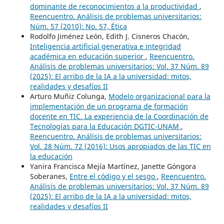
dominante de reconocimientos a la productividad
,
Reencuentro. Análisis de problemas universitarios:
Núm. 57 (2010): No. 57, Ética
Rodolfo Jiménez León, Edith J. Cisneros Chacón,
Inteligencia artificial generativa e integridad
académica en educación superior
,
Reencuentro.
Análisis de problemas universitarios: Vol. 37 Núm. 89
(2025): El arribo de la IA a la universidad: mitos,
realidades y desafíos II
Arturo Muñiz Colunga,
Modelo organizacional para la
implementación de un programa de formación
docente en TIC. La experiencia de la Coordinación de
Tecnologías para la Educación DGTIC-UNAM
,
Reencuentro. Análisis de problemas universitarios:
Vol. 28 Núm. 72 (2016): Usos apropiados de las TIC en
la educación
Yanira Francisca Mejía Martínez, Janette Góngora
Soberanes,
Entre el código y el sesgo
,
Reencuentro.
Análisis de problemas universitarios: Vol. 37 Núm. 89
(2025): El arribo de la IA a la universidad: mitos,
realidades y desafíos II