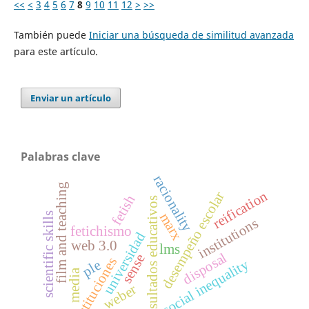
<<
<
3
4
5
6
7
8
9
10
11
12
>
>>
También puede
Iniciar una búsqueda de similitud avanzada
para este artículo.
Enviar un artículo
Palabras clave
racionality
film and teaching
reification
desempeño escolar
fetish
resultados educativos
marx
scientific skills
institutions
fetichismo
universidad
web 3.0
lms
disposal
sense
instituciones
social inequality
ple
media
weber