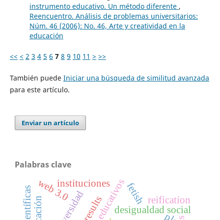
instrumento educativo. Un método diferente
,
Reencuentro. Análisis de problemas universitarios:
Núm. 46 (2006): No. 46, Arte y creatividad en la
educación
<<
<
2
3
4
5
6
7
8
9
10
11
>
>>
También puede
Iniciar una búsqueda de similitud avanzada
para este artículo.
Enviar un artículo
Palabras clave
web 3.0
resultados educativos
instituciones
fetish
universidad
reification
desigualdad social
ple