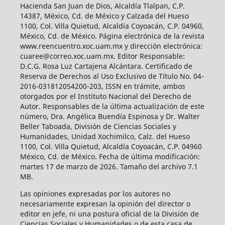
Hacienda San Juan de Dios, Alcaldía Tlalpan, C.P.
14387, México, Cd. de México y Calzada del Hueso
1100, Col. Villa Quietud, Alcaldía Coyoacán, C.P. 04960,
México, Cd. de México. Página electrónica de la revista
www.reencuentro.xoc.uam.mx y dirección electrónica:
cuaree@correo.xoc.uam.mx. Editor Responsable:
D.C.G. Rosa Luz Cartajena Alcántara. Certificado de
Reserva de Derechos al Uso Exclusivo de Título No. 04-
2016-031812054200-203, ISSN en trámite, ambos
otorgados por el Instituto Nacional del Derecho de
Autor. Responsables de la última actualización de este
número, Dra. Angélica Buendía Espinosa y Dr. Walter
Beller Taboada, División de Ciencias Sociales y
Humanidades, Unidad Xochimilco, Calz. del Hueso
1100, Col. Villa Quietud, Alcaldía Coyoacán, C.P. 04960
México, Cd. de México. Fecha de última modificación:
martes 17 de marzo de 2026. Tamaño del archivo 7.1
MB.
Las opiniones expresadas por los autores no
necesariamente expresan la opinión del director o
editor en jefe, ni una postura oficial de la División de
Ciencias Sociales y Humanidades o de esta casa de