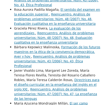
Análisis de problemas universitarios: Núm. 43 (2006):
No. 43, Ética Profesional
Rosa Aurora Padilla Magaña,
El sentido del examen en
la educación superior
,
Reencuentro. Análisis de
problemas universitarios: Núm. 48 (2007): No. 48,
Evaluación cualitativa en la enseñanza universitaria
Graciela Pérez Rivera,
La evaluación de los
aprendizajes
,
Reencuentro. Análisis de problemas
universitarios: Núm. 48 (2007): No. 48, Evaluación
cualitativa en la enseñanza universitaria
Bárbara Kepowicz Malinoska,
Formación de los futuros
maestros en la ética de la convivencia democrática.
Ayer y hoy
,
Reencuentro. Análisis de problemas
universitarios: Núm. 43 (2006): No. 43, Ética
Profesional
Javier Vivaldo Lima, Margaret Lee Zoreda, María
Teresa Flores Revilla, Teresita del Rosario Caballero
Robles, María Teresa Calderón Rosas,
Directrices para
el diseño curricular en la enseñanza del inglés en el
siglo XXI
,
Reencuentro. Análisis de problemas
universitarios: Núm. 47 (2007): No. 47, La enseñanza
de las lenguas
María Azucena Mondragón Millán,
El ser como