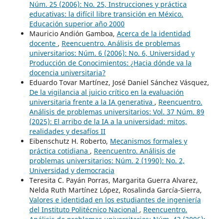
Núm. 25 (2006): No. 25, Instrucciones y práctica
educativas: la difícil libre transición en México.
Educación superior año 2000
Mauricio Andión Gamboa,
Acerca de la identidad
docente
,
Reencuentro. Análisis de problemas
universitarios: Núm. 6 (2006): No. 6, Universidad y
Producción de Conocimientos: ¿Hacia dónde va la
docencia universitaria?
Eduardo Tovar Martínez, José Daniel Sánchez Vásquez,
De la vigilancia al juicio crítico en la evaluación
universitaria frente a la IA generativa
,
Reencuentro.
Análisis de problemas universitarios: Vol. 37 Núm. 89
(2025): El arribo de la IA a la universidad: mitos,
realidades y desafíos II
Eibenschutz H. Roberto,
Mecanismos formales y
práctica cotidiana
,
Reencuentro. Análisis de
problemas universitarios: Núm. 2 (1990): No. 2,
Universidad y democracia
Teresita C. Payán Porras, Margarita Guerra Alvarez,
Nelda Ruth Martínez López, Rosalinda García-Sierra,
Valores e identidad en los estudiantes de ingeniería
del Instituto Politécnico Nacional
,
Reencuentro.