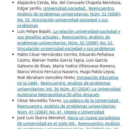
Alejandro Cerda, Ma. del Consuelo Chapela Mendoza,
Edgar Jarillo,
Universidad-sociedad
,
Reencuentro.
Análisis de problemas universitarios: Núm. 52 (2008):
No. 52, Vinculación universidad-sociedad y sus
problemas
Luis Felipe Bojalil,
La relación universidad-sociedad y
sus desafíos actuales
,
Reencuentro. Análisis de
problemas universitarios: Núm. 52 (2008): No. 52,
Vinculación universidad-sociedad y sus problemas
Pablo César Hernández Cerrito, Eduardo Peñalosa
Castro, Marian Yvette García Tapia, Luis García
Galeano de Rivas, María Yadira Villanueva Romero,
Marco Vinicio Ferruzca Navarro, Hugo Pablo Leyva,
Noé Abraham González-Nieto,
Innovación Educativa
en la UAM
,
Reencuentro. Análisis de problemas
universitarios: Vol. 36 Núm. 87 (2024): La Universidad
Autónoma Metropolitana 50 años después
César Mureddu Torres,
Lo utópico de la Universidad
,
Reencuentro. Análisis de problemas universitarios:
Núm. 41 (2004): No. 41, Utopía y Universidad
José Luis Ibarra Mendivil,
Hacia un nuevo paradigma
de universidad en el siglo XXI
,
Reencuentro. Análisis