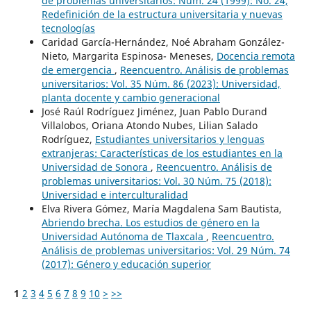
de problemas universitarios: Núm. 24 (1999): No. 24,
Redefinición de la estructura universitaria y nuevas
tecnologías
Caridad García-Hernández, Noé Abraham González-
Nieto, Margarita Espinosa- Meneses,
Docencia remota
de emergencia
,
Reencuentro. Análisis de problemas
universitarios: Vol. 35 Núm. 86 (2023): Universidad,
planta docente y cambio generacional
José Raúl Rodríguez Jiménez, Juan Pablo Durand
Villalobos, Oriana Atondo Nubes, Lilian Salado
Rodríguez,
Estudiantes universitarios y lenguas
extranjeras: Características de los estudiantes en la
Universidad de Sonora
,
Reencuentro. Análisis de
problemas universitarios: Vol. 30 Núm. 75 (2018):
Universidad e interculturalidad
Elva Rivera Gómez, María Magdalena Sam Bautista,
Abriendo brecha. Los estudios de género en la
Universidad Autónoma de Tlaxcala
,
Reencuentro.
Análisis de problemas universitarios: Vol. 29 Núm. 74
(2017): Género y educación superior
1
2
3
4
5
6
7
8
9
10
>
>>