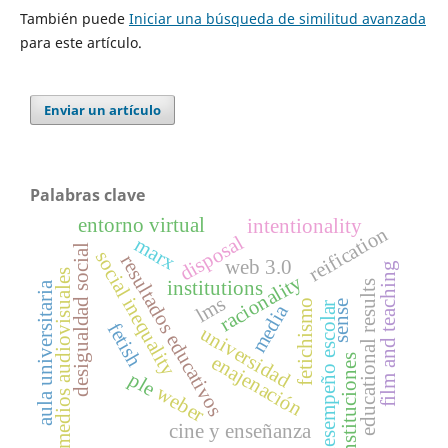
También puede
Iniciar una búsqueda de similitud avanzada
para este artículo.
Enviar un artículo
Palabras clave
entorno virtual
intentionality
reification
disposal
marx
desigualdad social
social inequality
resultados educativos
web 3.0
film and teaching
medios audiovisuales
racionality
institutions
educational results
aula universitaria
lms
fetichismo
sense
desempeño escolar
media
fetish
universidad
enajenación
instituciones
ple
weber
cine y enseñanza