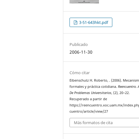
3-51-643hkt.pdf
Publicado
2006-11-30
Cómo citar
Eibenschutz H. Roberto, . (2006). Mecanis
formales y práctica cotidiana.
Reencuentro. A
De Problemas Universitarios
, (2), 20–22.
Recuperado a partir de
https://reencuentro.xoc.uam.mx/index.ph
cuentro/article/view/27
Más formatos de cita