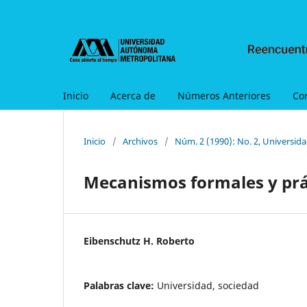
Inicio
Acerca de
Números Anteriores
Co
Inicio
/
Archivos
/
Núm. 2 (1990): No. 2, Universid
Mecanismos formales y prá
Eibenschutz H. Roberto
Palabras clave:
Universidad, sociedad