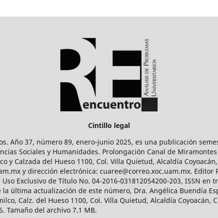
Cintillo legal
os. Año 37, número 89, enero-junio 2025, es una publicación sem
Ciencias Sociales y Humanidades. Prolongación Canal de Miramontes
ico y Calzada del Hueso 1100, Col. Villa Quietud, Alcaldía Coyoacán,
uam.mx y dirección electrónica: cuaree@correo.xoc.uam.mx. Editor
l Uso Exclusivo de Título No. 04-2016-031812054200-203, ISSN en tr
 última actualización de este número, Dra. Angélica Buendía Esp
o, Calz. del Hueso 1100, Col. Villa Quietud, Alcaldía Coyoacán, C
. Tamaño del archivo 7.1 MB.