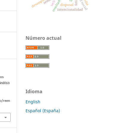
web 3.0
media
fetish
sense
disposal
intencionalidad
Número actual
mos
nálisis
Idioma
p/reen
English
Español (España)