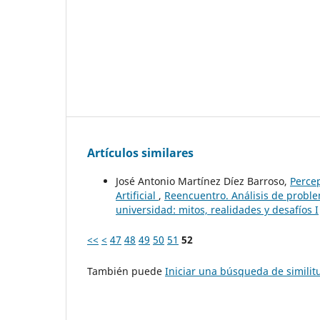
Artículos similares
José Antonio Martínez Díez Barroso,
Percep
Artificial
,
Reencuentro. Análisis de problema
universidad: mitos, realidades y desafíos I
<<
<
47
48
49
50
51
52
También puede
Iniciar una búsqueda de simili