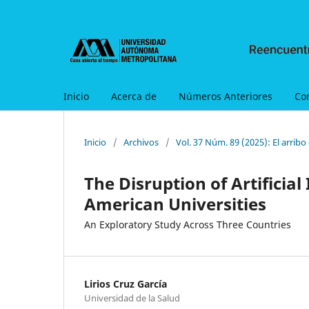
Inicio
Acerca de
Números Anteriores
Co
Inicio
/
Archivos
/
Vol. 37 Núm. 89 (2025): El arribo 
The Disruption of Artificia
American Universities
An Exploratory Study Across Three Countries
Lirios Cruz García
Universidad de la Salud