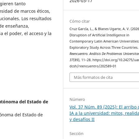
2026-03-17
ugieren tanto
sidad de marcos éticos,
tucionales. Los resultados
Cómo citar
 de enseñanza,
Cruz García, L., & Blanes Ugarte, A. V. (202
 el poder, el acceso y la
Disruption of Artificial Intelligence in
Contemporary Latin American Universities
Exploratory Study Across Three Countries.
Reencuentro. Análisis De Problemas Universita
37
(89), 11–28. https://doi.org/10.24275/u
dcsh/reencuentro/202589-01
Más formatos de cita
Número
utónoma del Estado de
Vol. 37 Núm. 89 (2025): El arribo 
IA a la universidad: mitos, realid
tónoma del Estado de
y desafíos II
Sección