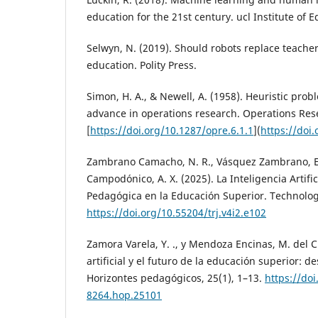
education for the 21st century. ucl Institute of 
Selwyn, N. (2019). Should robots replace teacher
education. Polity Press.
Simon, H. A., & Newell, A. (1958). Heuristic prob
advance in operations research. Operations Rese
[
https://doi.org/10.1287/opre.6.1.1
](
https://doi
Zambrano Camacho, N. R., Vásquez Zambrano, E.
Campodónico, A. X. (2025). La Inteligencia Artif
Pedagógica en la Educación Superior. Technology
https://doi.org/10.55204/trj.v4i2.e102
Zamora Varela, Y. ., y Mendoza Encinas, M. del C.
artificial y el futuro de la educación superior: d
Horizontes pedagógicos, 25(1), 1–13.
https://do
8264.hop.25101