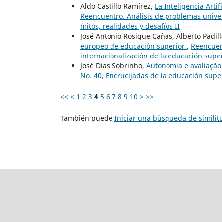
Aldo Castillo Ramírez,
La Inteligencia Arti
Reencuentro. Análisis de problemas universi
mitos, realidades y desafíos II
José Antonio Rosique Cañas, Alberto Padill
europeo de educación superior
,
Reencuent
internacionalización de la educación supe
José Dias Sobrinho,
Autonomia e avaliaçã
No. 40, Encrucijadas de la educación super
<<
<
1
2
3
4
5
6
7
8
9
10
>
>>
También puede
Iniciar una búsqueda de simili