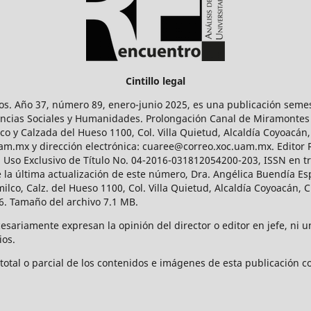
Cintillo legal
os. Año 37, número 89, enero-junio 2025, es una publicación sem
Ciencias Sociales y Humanidades. Prolongación Canal de Miramontes
ico y Calzada del Hueso 1100, Col. Villa Quietud, Alcaldía Coyoacán,
uam.mx y dirección electrónica: cuaree@correo.xoc.uam.mx. Editor
l Uso Exclusivo de Título No. 04-2016-031812054200-203, ISSN en tr
 última actualización de este número, Dra. Angélica Buendía Esp
o, Calz. del Hueso 1100, Col. Villa Quietud, Alcaldía Coyoacán, C
. Tamaño del archivo 7.1 MB.
ariamente expresan la opinión del director o editor en jefe, ni una
ios.
tal o parcial de los contenidos e imágenes de esta publicación con