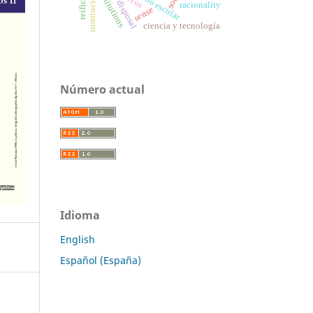
desempeño escolar
reification
instituciones
institutions
disposal
racionality
sense
ciencia y tecnología
Número actual
Idioma
English
Español (España)