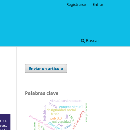
Registrarse
Entrar
Buscar
Enviar un artículo
Palabras clave
virtual environment
media
enajenación
fetichismo
entorno virtual
desigualdad social
social inequality
fetish
marx
resultados educativos
lms
web 3.0
universidad
weber
ple