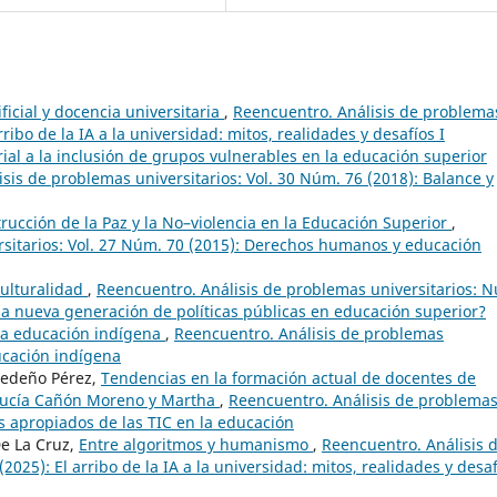
ificial y docencia universitaria
,
Reencuentro. Análisis de problema
rribo de la IA a la universidad: mitos, realidades y desafíos I
rial a la inclusión de grupos vulnerables en la educación superior
sis de problemas universitarios: Vol. 30 Núm. 76 (2018): Balance y
trucción de la Paz y la No–violencia en la Educación Superior
,
rsitarios: Vol. 27 Núm. 70 (2015): Derechos humanos y educación
culturalidad
,
Reencuentro. Análisis de problemas universitarios: 
una nueva generación de políticas públicas en educación superior?
 la educación indígena
,
Reencuentro. Análisis de problemas
ducación indígena
Cedeño Pérez,
Tendencias en la formación actual de docentes de
 Lucía Cañón Moreno y Martha
,
Reencuentro. Análisis de problema
os apropiados de las TIC en la educación
De La Cruz,
Entre algoritmos y humanismo
,
Reencuentro. Análisis 
2025): El arribo de la IA a la universidad: mitos, realidades y desa