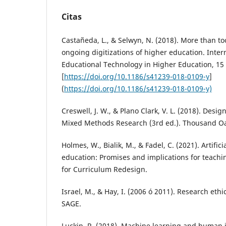
Citas
Castañeda, L., & Selwyn, N. (2018). More than to
ongoing digitizations of higher education. Intern
Educational Technology in Higher Education, 15 
[
https://doi.org/10.1186/s41239-018-0109-y
]
(
https://doi.org/10.1186/s41239-018-0109-y)
Creswell, J. W., & Plano Clark, V. L. (2018). Des
Mixed Methods Research (3rd ed.). Thousand Oa
Holmes, W., Bialik, M., & Fadel, C. (2021). Artifici
education: Promises and implications for teachi
for Curriculum Redesign.
Israel, M., & Hay, I. (2006 ó 2011). Research ethic
SAGE.
Luckin, R. (2018). Machine learning and human i