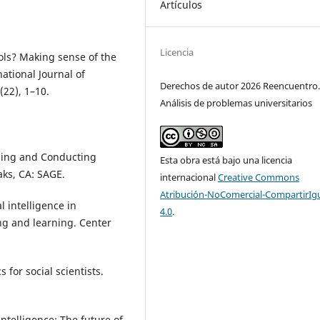
Artículos
Licencia
ols? Making sense of the
ational Journal of
Derechos de autor 2026 Reencuentro
(22), 1–10.
Análisis de problemas universitarios
igning and Conducting
Esta obra está bajo una licencia
ks, CA: SAGE.
internacional
Creative Commons
Atribución-NoComercial-CompartirIg
al intelligence in
4.0
.
ng and learning. Center
s for social scientists.
ntelligence: The future of