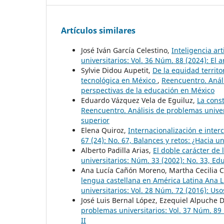
Artículos similares
José Iván García Celestino,
Inteligencia art
universitarios: Vol. 36 Núm. 88 (2024): El a
Sylvie Didou Aupetit,
De la equidad territo
tecnológica en México
,
Reencuentro. Análi
perspectivas de la educación en México
Eduardo Vázquez Vela de Eguiluz,
La cons
Reencuentro. Análisis de problemas unive
superior
Elena Quiroz,
Internacionalización e inter
67 (24): No. 67, Balances y retos: ¿Hacia 
Alberto Padilla Arias,
El doble carácter de
universitarios: Núm. 33 (2002): No. 33, E
Ana Lucía Cañón Moreno, Martha Cecilia 
lengua castellana en América Latina Ana
universitarios: Vol. 28 Núm. 72 (2016): Us
José Luis Bernal López, Ezequiel Alpuche 
problemas universitarios: Vol. 37 Núm. 89 (
II