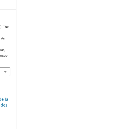
6). The
: An
rios
,
amxoc-
de la
ades