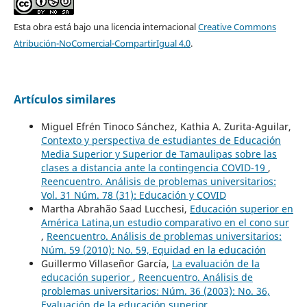
Esta obra está bajo una licencia internacional
Creative Commons
Atribución-NoComercial-CompartirIgual 4.0
.
Artículos similares
Miguel Efrén Tinoco Sánchez, Kathia A. Zurita-Aguilar,
Contexto y perspectiva de estudiantes de Educación
Media Superior y Superior de Tamaulipas sobre las
clases a distancia ante la contingencia COVID-19
,
Reencuentro. Análisis de problemas universitarios:
Vol. 31 Núm. 78 (31): Educación y COVID
Martha Abrahão Saad Lucchesi,
Educación superior en
América Latina,un estudio comparativo en el cono sur
,
Reencuentro. Análisis de problemas universitarios:
Núm. 59 (2010): No. 59, Equidad en la educación
Guillermo Villaseñor García,
La evaluación de la
educación superior
,
Reencuentro. Análisis de
problemas universitarios: Núm. 36 (2003): No. 36,
Evaluación de la educación superior