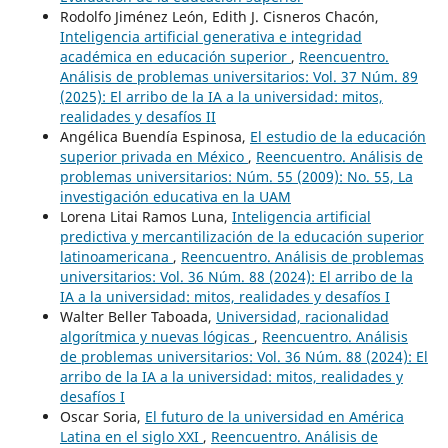
Rodolfo Jiménez León, Edith J. Cisneros Chacón,
Inteligencia artificial generativa e integridad
académica en educación superior
,
Reencuentro.
Análisis de problemas universitarios: Vol. 37 Núm. 89
(2025): El arribo de la IA a la universidad: mitos,
realidades y desafíos II
Angélica Buendía Espinosa,
El estudio de la educación
superior privada en México
,
Reencuentro. Análisis de
problemas universitarios: Núm. 55 (2009): No. 55, La
investigación educativa en la UAM
Lorena Litai Ramos Luna,
Inteligencia artificial
predictiva y mercantilización de la educación superior
latinoamericana
,
Reencuentro. Análisis de problemas
universitarios: Vol. 36 Núm. 88 (2024): El arribo de la
IA a la universidad: mitos, realidades y desafíos I
Walter Beller Taboada,
Universidad, racionalidad
algorítmica y nuevas lógicas
,
Reencuentro. Análisis
de problemas universitarios: Vol. 36 Núm. 88 (2024): El
arribo de la IA a la universidad: mitos, realidades y
desafíos I
Oscar Soria,
El futuro de la universidad en América
Latina en el siglo XXI
,
Reencuentro. Análisis de