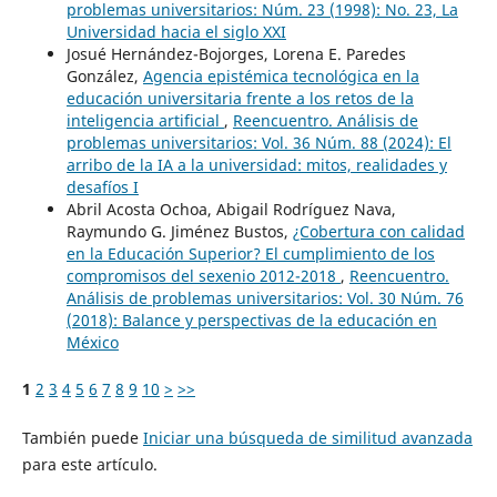
problemas universitarios: Núm. 23 (1998): No. 23, La
Universidad hacia el siglo XXI
Josué Hernández-Bojorges, Lorena E. Paredes
González,
Agencia epistémica tecnológica en la
educación universitaria frente a los retos de la
inteligencia artificial
,
Reencuentro. Análisis de
problemas universitarios: Vol. 36 Núm. 88 (2024): El
arribo de la IA a la universidad: mitos, realidades y
desafíos I
Abril Acosta Ochoa, Abigail Rodríguez Nava,
Raymundo G. Jiménez Bustos,
¿Cobertura con calidad
en la Educación Superior? El cumplimiento de los
compromisos del sexenio 2012-2018
,
Reencuentro.
Análisis de problemas universitarios: Vol. 30 Núm. 76
(2018): Balance y perspectivas de la educación en
México
1
2
3
4
5
6
7
8
9
10
>
>>
También puede
Iniciar una búsqueda de similitud avanzada
para este artículo.