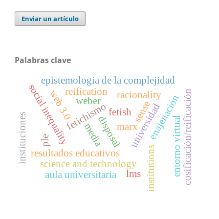
Enviar un artículo
Palabras clave
epistemología de la complejidad
social inequality
reification
web 3.0
cosificación/reificación
racionality
enajenación
weber
sense
fetichismo
universidad
fetish
instituciones
disposal
entorno virtual
media
marx
ple
institutions
resultados educativos
science and technology
lms
aula universitaria