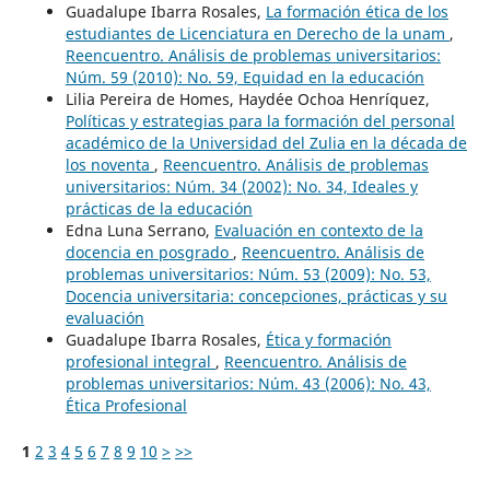
Guadalupe Ibarra Rosales,
La formación ética de los
estudiantes de Licenciatura en Derecho de la unam
,
Reencuentro. Análisis de problemas universitarios:
Núm. 59 (2010): No. 59, Equidad en la educación
Lilia Pereira de Homes, Haydée Ochoa Henríquez,
Políticas y estrategias para la formación del personal
académico de la Universidad del Zulia en la década de
los noventa
,
Reencuentro. Análisis de problemas
universitarios: Núm. 34 (2002): No. 34, Ideales y
prácticas de la educación
Edna Luna Serrano,
Evaluación en contexto de la
docencia en posgrado
,
Reencuentro. Análisis de
problemas universitarios: Núm. 53 (2009): No. 53,
Docencia universitaria: concepciones, prácticas y su
evaluación
Guadalupe Ibarra Rosales,
Ética y formación
profesional integral
,
Reencuentro. Análisis de
problemas universitarios: Núm. 43 (2006): No. 43,
Ética Profesional
1
2
3
4
5
6
7
8
9
10
>
>>