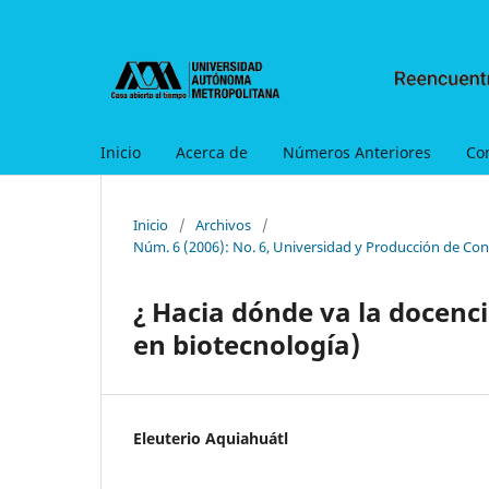
Inicio
Acerca de
Números Anteriores
Co
Inicio
/
Archivos
/
Núm. 6 (2006): No. 6, Universidad y Producción de Con
¿ Hacia dónde va la docenci
en biotecnología)
Eleuterio Aquiahuátl