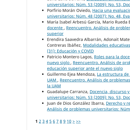
universitarios: Núm. 53 (2009): No. 53, Do
Porfirio Morán Oviedo,
Hacia una evaluació
universitarios: Núm. 48 (2007): No. 48, Eva
María Isabel Arbesú García, Mario Rueda 
docente
,
Reencuentro. Análisis de problem
superior
Erendira Saavedra Albarrán, Adonait Mat
Contreras Ibáñez,
Modalidades educativa
(31): Educación y COVID
Patricio Montero Lagos,
Roles para la doc
nuevo siglo
,
Reencuentro. Análisis de pro
educación superior ante el nuevo siglo
Guillermo Ejea Mendoza,
La estructura de 
UAM
,
Reencuentro. Análisis de problemas 
la UAM
Guadalupe Carranza,
Docencia, discurso y
universitarios: Núm. 53 (2009): No. 53, Do
Juan de Dios González Ibarra,
Derecho y re
Análisis de problemas universitarios: Núm.
1
2
3
4
5
6
7
8
9
10
>
>>