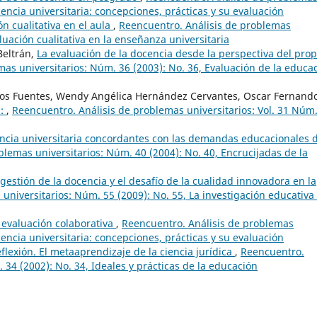
cencia universitaria: concepciones, prácticas y su evaluación
n cualitativa en el aula
,
Reencuentro. Análisis de problemas
luación cualitativa en la enseñanza universitaria
Beltrán,
La evaluación de la docencia desde la perspectiva del prop
as universitarios: Núm. 36 (2003): No. 36, Evaluación de la educa
eos Fuentes, Wendy Angélica Hernández Cervantes, Oscar Fernand
s:
,
Reencuentro. Análisis de problemas universitarios: Vol. 31 Núm
encia universitaria concordantes con las demandas educacionales 
blemas universitarios: Núm. 40 (2004): No. 40, Encrucijadas de la
gestión de la docencia y el desafío de la cualidad innovadora en la
universitarios: Núm. 55 (2009): No. 55, La investigación educativa
 evaluación colaborativa
,
Reencuentro. Análisis de problemas
cencia universitaria: concepciones, prácticas y su evaluación
flexión. El metaaprendizaje de la ciencia jurídica
,
Reencuentro.
 34 (2002): No. 34, Ideales y prácticas de la educación