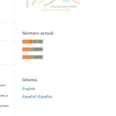
sense
educational results
ciencia y tecnología
Número actual
Idioma
(caso
English
rado a
Español (España)
p/reen