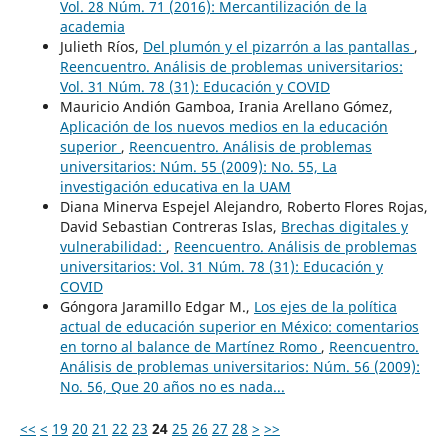
Vol. 28 Núm. 71 (2016): Mercantilización de la
academia
Julieth Ríos,
Del plumón y el pizarrón a las pantallas
,
Reencuentro. Análisis de problemas universitarios:
Vol. 31 Núm. 78 (31): Educación y COVID
Mauricio Andión Gamboa, Irania Arellano Gómez,
Aplicación de los nuevos medios en la educación
superior
,
Reencuentro. Análisis de problemas
universitarios: Núm. 55 (2009): No. 55, La
investigación educativa en la UAM
Diana Minerva Espejel Alejandro, Roberto Flores Rojas,
David Sebastian Contreras Islas,
Brechas digitales y
vulnerabilidad:
,
Reencuentro. Análisis de problemas
universitarios: Vol. 31 Núm. 78 (31): Educación y
COVID
Góngora Jaramillo Edgar M.,
Los ejes de la política
actual de educación superior en México: comentarios
en torno al balance de Martínez Romo
,
Reencuentro.
Análisis de problemas universitarios: Núm. 56 (2009):
No. 56, Que 20 años no es nada...
<<
<
19
20
21
22
23
24
25
26
27
28
>
>>