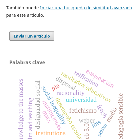
También puede
Iniciar una búsqueda de similitud avanzada
para este artículo.
Enviar un artículo
Palabras clave
enajenación
reification
resultados educativos
disposal
knowledge to the masses
desigualdad social
ple
social inequality
racionality
pedagogía sensible
desempeño escolar
universidad
film and teaching
instituciones
fetish
media
fetichismo
marx
weber
lms
sense
web 3.0
institutions