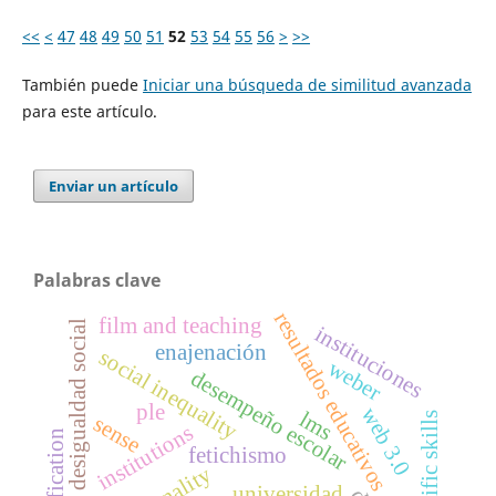
<<
<
47
48
49
50
51
52
53
54
55
56
>
>>
También puede
Iniciar una búsqueda de similitud avanzada
para este artículo.
Enviar un artículo
Palabras clave
resultados educativos
film and teaching
desigualdad social
instituciones
enajenación
social inequality
weber
desempeño escolar
ple
web 3.0
lms
scientific skills
sense
institutions
reification
fetichismo
universidad