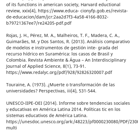
of its functions in american society, Harvard eductional
review, xxix(4), https://www.educa- cionyfp.gob.es/revista-
de-educacion/dam/jcr:2aa2d7f3-4a58-4166-8032-
b79721367ee7/re24205-pdf.pdf
Rojas, J. H., Pérez, M. A., Malheiros, T. F., Madera, C. A.,
Guimarães, M. y Dos Santos, R. (2013). Análisis comparativo
de modelos e instrumentos de gestión inte- grada del
recurso hídrico en Suramérica: los casos de Brasil y
Colombia. Revista Ambiente & Água – An Interdisciplinary
Journal of Applied Science, 8(1), 73-91.
https://www.redalyc.org/pdf/928/92826320007.pdf
Touraine, A. (1973). ¿Muerte o transformación de las
universidades? Perspectivas, iii(4), 531-544.
UNESCO-IIPE-OEI (2014). Informe sobre tendencias sociales
y educativas en América Latina 2014. Políticas tic en los
sistemas educativos de América Latina.
https://unesdoc.unesco.org/ark:/48223/pf0000230080/PDF/230
multi