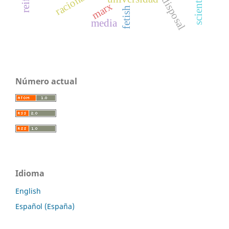
racionality
disposal
marx
fetish
media
Número actual
Idioma
English
Español (España)