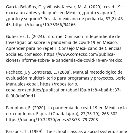
García-Bolaños, C. y Villasís-Keever, M. A. (2020). covid-19:
marca un antes y después en México, ¿punto y aparte?,
¿punto y seguido? Revista mexicana de pediatría, 87(2), 43-
45. https://doi.org/10.35366/94166
Gutiérrez, L. (2024). Informe: Comisión Independiente de
Investigación sobre la pandemia de covid-19 en México.
Aprender para no repetir. Consejo Mexi- cano de Ciencias
Sociales, comesco. https://www.comecso.com/publica-
ciones/informe-sobre-la-pandemia-de-covid-19-en-mexico
Pacheco, J. y Contreras, E. (2008). Manual metodológico de
evaluación multicri- terio para programas y proyectos. Serie
Manuales-cepal. https://repositorio.
cepal.org/entities/publication/abad1f0a-b1c8-4ba8-bc37-
0e0b9da69dd1
Pamplona, F. (2020). La pandemia de covid-19 en México y la
otra epidemia. Espiral (Guadalajara), 27(78-79), 265-302.
https://doi.org/10.32870/eees.v28i78- 79.7208
Parsons, T., (1959). The school class as a social system: some