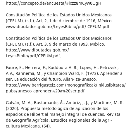
https://concepto.de/encuesta/#ixzz8mCyw0QgH
Constitución Política de los Estados Unidos Mexicanos
(CPEUM). (s.f.). Art. 2, 1 de diciembre de 1916, México.
www.diputados.gob.mx/LeyesBiblio/pdf/ CPEUM.pdf
Constitución Política de los Estados Unidos Mexicanos
(CPEUM). (s.f.). Art. 3. 9 de marzo de 1993, México.
https://www.diputados.gob.mx/
LeyesBiblio/pdf/CPEUM.pdf.
Faure, E., Herrera, F., Kaddoura A. R., Lopes, H., Petrovski,
A.V., Rahnema, M., y Champion Ward, F. (1973). Aprender a
ser. La educación del futuro. Alian- za-unesco.
https://www.berrigasteiz.com/monografikoak/inklusibitatea/
pubs/unesco_aprender%20a%20ser.pdf
Galván, M. A., Bustamante, Á., Ambriz, J. J., y Martínez, M. R.
(2020). Propuesta metodológica de aplicación de los
espacios de Hilbert al manejo integral de cuencas. Revista
de Geografía Agrícola. Estudios Regionales de la Agri-
cultura Mexicana. (64).