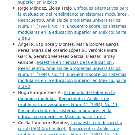
superior en México
Jorge Méndez, Eloisa Trejo,
Enfoques alternativos para
la evaluación del rendimiento en sistemas modulares
,
Reencuentro. Análisis de problemas universitarios:
Núm. 11 (1994): No. 11, Encuentro sobre los sistemas
modulares en la educación superior en México: parte
2 de 2
Ángel R. Espinosa y Montes, María Dolores García
Perea, María del Rosario López G., Verónica Mata
García, Gerardo Meneses García, Eleazar Tamay
Gurubel,
Maestría en ciencias de la educación
,
Reencuentro. Análisis de problemas universitarios:
Núm. 11 (1994): No. 11, Encuentro sobre los sistemas
modulares en la educación superior en México: parte
2 de 2
Hugo Enrique Saéz A.,
El método del taller en la
dinámica modular
,
Reencuentro. Análisis de
problemas universitarios: Núm. 11 (1994): No. 11,
Encuentro sobre los sistemas modulares en la
educación superior en México: parte 2 de 2
Gisela Landázuri Benítez,
La maestría en desarrollo
rural (UAM-Xochimilco)
,
Reencuentro. Análisis de
problemas universitarios: Núm. 11 (1994): No. 11,