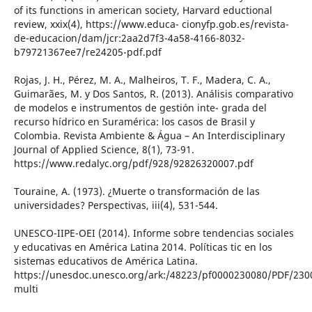
of its functions in american society, Harvard eductional
review, xxix(4), https://www.educa- cionyfp.gob.es/revista-
de-educacion/dam/jcr:2aa2d7f3-4a58-4166-8032-
b79721367ee7/re24205-pdf.pdf
Rojas, J. H., Pérez, M. A., Malheiros, T. F., Madera, C. A.,
Guimarães, M. y Dos Santos, R. (2013). Análisis comparativo
de modelos e instrumentos de gestión inte- grada del
recurso hídrico en Suramérica: los casos de Brasil y
Colombia. Revista Ambiente & Água – An Interdisciplinary
Journal of Applied Science, 8(1), 73-91.
https://www.redalyc.org/pdf/928/92826320007.pdf
Touraine, A. (1973). ¿Muerte o transformación de las
universidades? Perspectivas, iii(4), 531-544.
UNESCO-IIPE-OEI (2014). Informe sobre tendencias sociales
y educativas en América Latina 2014. Políticas tic en los
sistemas educativos de América Latina.
https://unesdoc.unesco.org/ark:/48223/pf0000230080/PDF/230
multi