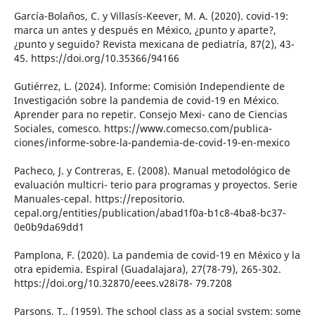
García-Bolaños, C. y Villasís-Keever, M. A. (2020). covid-19:
marca un antes y después en México, ¿punto y aparte?,
¿punto y seguido? Revista mexicana de pediatría, 87(2), 43-
45. https://doi.org/10.35366/94166
Gutiérrez, L. (2024). Informe: Comisión Independiente de
Investigación sobre la pandemia de covid-19 en México.
Aprender para no repetir. Consejo Mexi- cano de Ciencias
Sociales, comesco. https://www.comecso.com/publica-
ciones/informe-sobre-la-pandemia-de-covid-19-en-mexico
Pacheco, J. y Contreras, E. (2008). Manual metodológico de
evaluación multicri- terio para programas y proyectos. Serie
Manuales-cepal. https://repositorio.
cepal.org/entities/publication/abad1f0a-b1c8-4ba8-bc37-
0e0b9da69dd1
Pamplona, F. (2020). La pandemia de covid-19 en México y la
otra epidemia. Espiral (Guadalajara), 27(78-79), 265-302.
https://doi.org/10.32870/eees.v28i78- 79.7208
Parsons, T., (1959). The school class as a social system: some