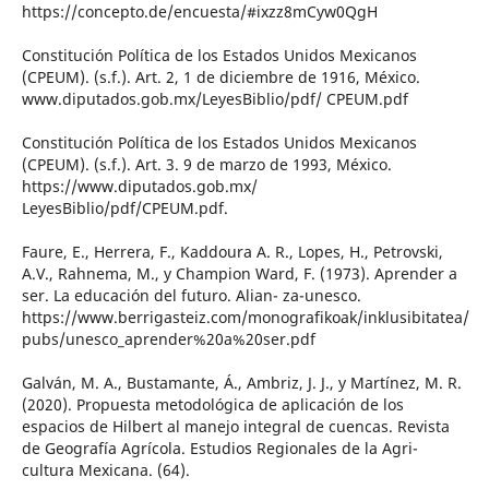
https://concepto.de/encuesta/#ixzz8mCyw0QgH
Constitución Política de los Estados Unidos Mexicanos
(CPEUM). (s.f.). Art. 2, 1 de diciembre de 1916, México.
www.diputados.gob.mx/LeyesBiblio/pdf/ CPEUM.pdf
Constitución Política de los Estados Unidos Mexicanos
(CPEUM). (s.f.). Art. 3. 9 de marzo de 1993, México.
https://www.diputados.gob.mx/
LeyesBiblio/pdf/CPEUM.pdf.
Faure, E., Herrera, F., Kaddoura A. R., Lopes, H., Petrovski,
A.V., Rahnema, M., y Champion Ward, F. (1973). Aprender a
ser. La educación del futuro. Alian- za-unesco.
https://www.berrigasteiz.com/monografikoak/inklusibitatea/
pubs/unesco_aprender%20a%20ser.pdf
Galván, M. A., Bustamante, Á., Ambriz, J. J., y Martínez, M. R.
(2020). Propuesta metodológica de aplicación de los
espacios de Hilbert al manejo integral de cuencas. Revista
de Geografía Agrícola. Estudios Regionales de la Agri-
cultura Mexicana. (64).