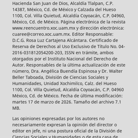
Hacienda San Juan de Dios, Alcaldía Tlalpan, C.P.
14387, México, Cd. de México y Calzada del Hueso
1100, Col. Villa Quietud, Alcaldía Coyoacán, C.P. 04960,
México, Cd. de México. Página electrónica de la revista
www.reencuentro.xoc.uam.mx y dirección electrónica:
cuaree@correo.xoc.uam.mx. Editor Responsable:
D.C.G. Rosa Luz Cartajena Alcántara. Certificado de
Reserva de Derechos al Uso Exclusivo de Título No. 04-
2016-031812054200-203, ISSN en trámite, ambos
otorgados por el Instituto Nacional del Derecho de
Autor. Responsables de la última actualización de este
número, Dra. Angélica Buendía Espinosa y Dr. Walter
Beller Taboada, División de Ciencias Sociales y
Humanidades, Unidad Xochimilco, Calz. del Hueso
1100, Col. Villa Quietud, Alcaldía Coyoacán, C.P. 04960
México, Cd. de México. Fecha de última modificación:
martes 17 de marzo de 2026. Tamaño del archivo 7.1
MB.
Las opiniones expresadas por los autores no
necesariamente expresan la opinión del director o
editor en jefe, ni una postura oficial de la División de
Ciencias Sociales y Humanidades o de esta casa de