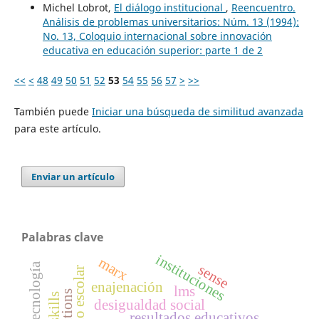
Michel Lobrot,
El diálogo institucional
,
Reencuentro.
Análisis de problemas universitarios: Núm. 13 (1994):
No. 13, Coloquio internacional sobre innovación
educativa en educación superior: parte 1 de 2
<<
<
48
49
50
51
52
53
54
55
56
57
>
>>
También puede
Iniciar una búsqueda de similitud avanzada
para este artículo.
Enviar un artículo
Palabras clave
instituciones
marx
sense
enajenación
lms
desigualdad social
resultados educativos