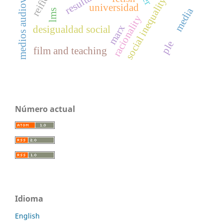
medios audiovisuales
social inequality
universidad
media
lms
racionality
marx
desigualdad social
ple
film and teaching
Número actual
Idioma
English