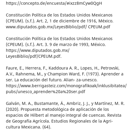
https://concepto.de/encuesta/#ixzz8mCyw0QgH
Constitución Política de los Estados Unidos Mexicanos
(CPEUM). (s.f.). Art. 2, 1 de diciembre de 1916, México.
www.diputados.gob.mx/LeyesBiblio/pdf/ CPEUM.pdf
Constitución Política de los Estados Unidos Mexicanos
(CPEUM). (s.f.). Art. 3. 9 de marzo de 1993, México.
https://www.diputados.gob.mx/
LeyesBiblio/pdf/CPEUM.pdf.
Faure, E., Herrera, F., Kaddoura A. R., Lopes, H., Petrovski,
A.V., Rahnema, M., y Champion Ward, F. (1973). Aprender a
ser. La educación del futuro. Alian- za-unesco.
https://www.berrigasteiz.com/monografikoak/inklusibitatea/
pubs/unesco_aprender%20a%20ser.pdf
Galván, M. A., Bustamante, Á., Ambriz, J. J., y Martínez, M. R.
(2020). Propuesta metodológica de aplicación de los
espacios de Hilbert al manejo integral de cuencas. Revista
de Geografía Agrícola. Estudios Regionales de la Agri-
cultura Mexicana. (64).