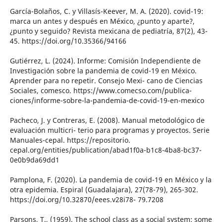
García-Bolaños, C. y Villasís-Keever, M. A. (2020). covid-19:
marca un antes y después en México, ¿punto y aparte?,
¿punto y seguido? Revista mexicana de pediatría, 87(2), 43-
45. https://doi.org/10.35366/94166
Gutiérrez, L. (2024). Informe: Comisión Independiente de
Investigación sobre la pandemia de covid-19 en México.
Aprender para no repetir. Consejo Mexi- cano de Ciencias
Sociales, comesco. https://www.comecso.com/publica-
ciones/informe-sobre-la-pandemia-de-covid-19-en-mexico
Pacheco, J. y Contreras, E. (2008). Manual metodológico de
evaluación multicri- terio para programas y proyectos. Serie
Manuales-cepal. https://repositorio.
cepal.org/entities/publication/abad1f0a-b1c8-4ba8-bc37-
0e0b9da69dd1
Pamplona, F. (2020). La pandemia de covid-19 en México y la
otra epidemia. Espiral (Guadalajara), 27(78-79), 265-302.
https://doi.org/10.32870/eees.v28i78- 79.7208
Parsons, T., (1959). The school class as a social system: some