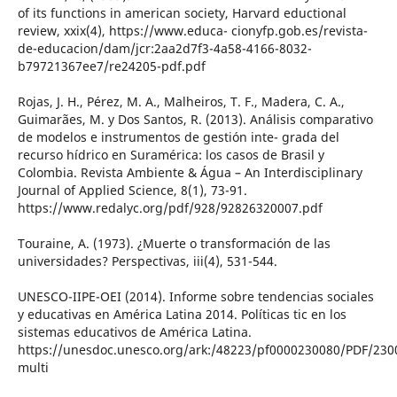
of its functions in american society, Harvard eductional
review, xxix(4), https://www.educa- cionyfp.gob.es/revista-
de-educacion/dam/jcr:2aa2d7f3-4a58-4166-8032-
b79721367ee7/re24205-pdf.pdf
Rojas, J. H., Pérez, M. A., Malheiros, T. F., Madera, C. A.,
Guimarães, M. y Dos Santos, R. (2013). Análisis comparativo
de modelos e instrumentos de gestión inte- grada del
recurso hídrico en Suramérica: los casos de Brasil y
Colombia. Revista Ambiente & Água – An Interdisciplinary
Journal of Applied Science, 8(1), 73-91.
https://www.redalyc.org/pdf/928/92826320007.pdf
Touraine, A. (1973). ¿Muerte o transformación de las
universidades? Perspectivas, iii(4), 531-544.
UNESCO-IIPE-OEI (2014). Informe sobre tendencias sociales
y educativas en América Latina 2014. Políticas tic en los
sistemas educativos de América Latina.
https://unesdoc.unesco.org/ark:/48223/pf0000230080/PDF/230
multi