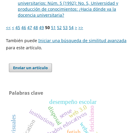
universitarios: Núm. 5 (1992): No. 5, Universidad y
producción de conocimientos: ¿Hacia dónde va la
docencia universitaria?
<<
<
45
46
47
48
49
50
51
52
53
54
>
>>
También puede
Iniciar una búsqueda de similitud avanzada
para este artículo.
Enviar un artículo
Palabras clave
desempeño escolar
web 3.0
disposal
fetichismo
sense
institutions
resultados educativos
reification
weber
fetish