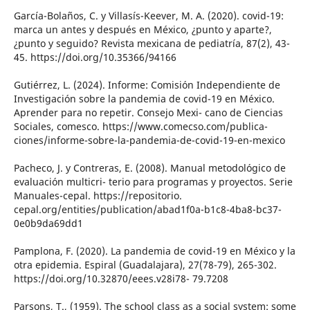
García-Bolaños, C. y Villasís-Keever, M. A. (2020). covid-19:
marca un antes y después en México, ¿punto y aparte?,
¿punto y seguido? Revista mexicana de pediatría, 87(2), 43-
45. https://doi.org/10.35366/94166
Gutiérrez, L. (2024). Informe: Comisión Independiente de
Investigación sobre la pandemia de covid-19 en México.
Aprender para no repetir. Consejo Mexi- cano de Ciencias
Sociales, comesco. https://www.comecso.com/publica-
ciones/informe-sobre-la-pandemia-de-covid-19-en-mexico
Pacheco, J. y Contreras, E. (2008). Manual metodológico de
evaluación multicri- terio para programas y proyectos. Serie
Manuales-cepal. https://repositorio.
cepal.org/entities/publication/abad1f0a-b1c8-4ba8-bc37-
0e0b9da69dd1
Pamplona, F. (2020). La pandemia de covid-19 en México y la
otra epidemia. Espiral (Guadalajara), 27(78-79), 265-302.
https://doi.org/10.32870/eees.v28i78- 79.7208
Parsons, T., (1959). The school class as a social system: some