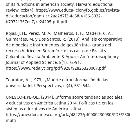
of its functions in american society, Harvard eductional
review, xxix(4), https://www.educa- cionyfp.gob.es/revista-
de-educacion/dam/jcr:2aa2d7f3-4a58-4166-8032-
b79721367ee7/re24205-pdf.pdf
Rojas, J. H., Pérez, M. A., Malheiros, T. F., Madera, C. A.,
Guimarães, M. y Dos Santos, R. (2013). Análisis comparativo
de modelos e instrumentos de gestión inte- grada del
recurso hídrico en Suramérica: los casos de Brasil y
Colombia. Revista Ambiente & Água – An Interdisciplinary
Journal of Applied Science, 8(1), 73-91.
https://www.redalyc.org/pdf/928/92826320007.pdf
Touraine, A. (1973). ¿Muerte o transformación de las
universidades? Perspectivas, iii(4), 531-544.
UNESCO-IIPE-OEI (2014). Informe sobre tendencias sociales
y educativas en América Latina 2014. Políticas tic en los
sistemas educativos de América Latina.
https://unesdoc.unesco.org/ark:/48223/pf0000230080/PDF/230
multi