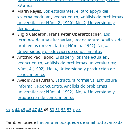
XV años
Marín Reyes,
Los estudiantes, el otro apoyo del
sistema modular
,
Reencuentro. Análisis de problemas
universitarios: Núm. 2 (1990): No. 2, Universidad y
democracia
Eligio Calderón, Franz Peter Oberarzbacher,
Los
términos de una alternativa
,
Reencuentro. Análisis de
problemas universitarios: Núm. 4 (1992): No. 4,
Universidad y producción de conocimientos
Antonio Paoli Bolio,
El saber y los intelectuales
,
Reencuentro. Análisis de problemas universitarios:
Núm. 4 (1992): No. 4, Universidad y producción de
conocimientos
Avedis Aznavurian,
Estructura formal vs. Estructura
informal
,
Reencuentro. Análisis de problemas
universitarios: Núm. 4 (1992): No. 4, Universidad y
producción de conocimientos
<<
<
44
45
46
47
48
49
50
51
52
53
>
>>
También puede
Iniciar una búsqueda de similitud avanzada