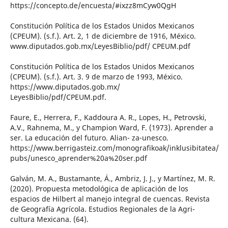
https://concepto.de/encuesta/#ixzz8mCyw0QgH
Constitución Política de los Estados Unidos Mexicanos
(CPEUM). (s.f.). Art. 2, 1 de diciembre de 1916, México.
www.diputados.gob.mx/LeyesBiblio/pdf/ CPEUM.pdf
Constitución Política de los Estados Unidos Mexicanos
(CPEUM). (s.f.). Art. 3. 9 de marzo de 1993, México.
https://www.diputados.gob.mx/
LeyesBiblio/pdf/CPEUM.pdf.
Faure, E., Herrera, F., Kaddoura A. R., Lopes, H., Petrovski,
A.V., Rahnema, M., y Champion Ward, F. (1973). Aprender a
ser. La educación del futuro. Alian- za-unesco.
https://www.berrigasteiz.com/monografikoak/inklusibitatea/
pubs/unesco_aprender%20a%20ser.pdf
Galván, M. A., Bustamante, Á., Ambriz, J. J., y Martínez, M. R.
(2020). Propuesta metodológica de aplicación de los
espacios de Hilbert al manejo integral de cuencas. Revista
de Geografía Agrícola. Estudios Regionales de la Agri-
cultura Mexicana. (64).