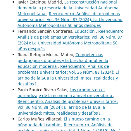
Javier Esteinou Madrid,
La reconstrucción nacional
demanda la presencia de la Universidad Autónoma
Metropolitana
,
Reencuentro. Análisis de problemas
universitarios: Vol. 36 Núm. 87 (2024): La Universidad
Autónoma Metropolitana 50 años después
Fernando Sancén Contreras,
Educación
,
Reencuentro.
Análisis de problemas universitarios: Vol. 36 Núm. 87
(2024): La Universidad Autónoma Metropolitana 50
años después
Iliana Refugio Molina Mateo,
Competencias
pedagógicas digitales y la brecha digital en la
educación moderna
,
Reencuentro. Análisis de
problemas universitarios: Vol. 36 Núm. 88 (2024): El
arribo de la IA a la universidad: mitos, realidades y
desafíos I
Paola Eunice Rivera Salas,
Los prompts en el
aprendizaje de la economía a nivel universitario
,
Reencuentro. Análisis de problemas universitarios:
Vol. 36 Núm. 88 (2024): El arribo de la IA a la
universidad: mitos, realidades y desafíos I
Carlos Muñoz Villareal,
El sinuoso camino en la
búsqueda del cambio
,
Reencuentro. Análisis de
problemas universitarios: Vol. 1 Núm. 1 (1989): No. 1,