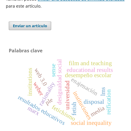
para este artículo.
Enviar un artículo
Palabras clave
desigualdad social
film and teaching
sense
educational results
web 3.0
institutions
desempeño escolar
enajenación
universidad
racionality
weber
lms
reification
instituciones
resultados educativos
ple
disposal
fetish
fetichismo
media
marx
social inequality