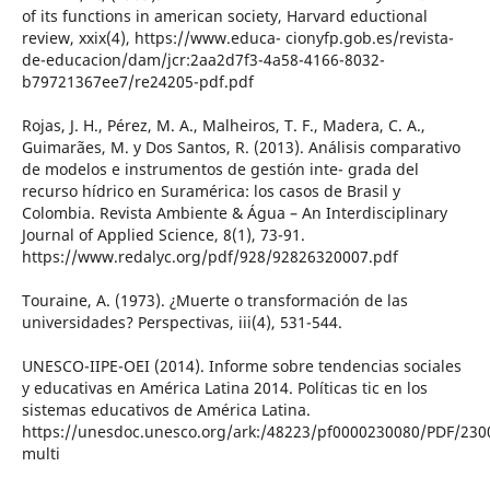
of its functions in american society, Harvard eductional
review, xxix(4), https://www.educa- cionyfp.gob.es/revista-
de-educacion/dam/jcr:2aa2d7f3-4a58-4166-8032-
b79721367ee7/re24205-pdf.pdf
Rojas, J. H., Pérez, M. A., Malheiros, T. F., Madera, C. A.,
Guimarães, M. y Dos Santos, R. (2013). Análisis comparativo
de modelos e instrumentos de gestión inte- grada del
recurso hídrico en Suramérica: los casos de Brasil y
Colombia. Revista Ambiente & Água – An Interdisciplinary
Journal of Applied Science, 8(1), 73-91.
https://www.redalyc.org/pdf/928/92826320007.pdf
Touraine, A. (1973). ¿Muerte o transformación de las
universidades? Perspectivas, iii(4), 531-544.
UNESCO-IIPE-OEI (2014). Informe sobre tendencias sociales
y educativas en América Latina 2014. Políticas tic en los
sistemas educativos de América Latina.
https://unesdoc.unesco.org/ark:/48223/pf0000230080/PDF/230
multi