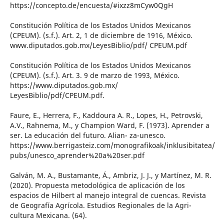
https://concepto.de/encuesta/#ixzz8mCyw0QgH
Constitución Política de los Estados Unidos Mexicanos
(CPEUM). (s.f.). Art. 2, 1 de diciembre de 1916, México.
www.diputados.gob.mx/LeyesBiblio/pdf/ CPEUM.pdf
Constitución Política de los Estados Unidos Mexicanos
(CPEUM). (s.f.). Art. 3. 9 de marzo de 1993, México.
https://www.diputados.gob.mx/
LeyesBiblio/pdf/CPEUM.pdf.
Faure, E., Herrera, F., Kaddoura A. R., Lopes, H., Petrovski,
A.V., Rahnema, M., y Champion Ward, F. (1973). Aprender a
ser. La educación del futuro. Alian- za-unesco.
https://www.berrigasteiz.com/monografikoak/inklusibitatea/
pubs/unesco_aprender%20a%20ser.pdf
Galván, M. A., Bustamante, Á., Ambriz, J. J., y Martínez, M. R.
(2020). Propuesta metodológica de aplicación de los
espacios de Hilbert al manejo integral de cuencas. Revista
de Geografía Agrícola. Estudios Regionales de la Agri-
cultura Mexicana. (64).