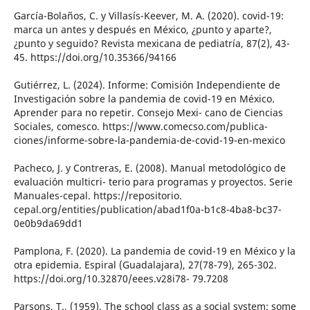
García-Bolaños, C. y Villasís-Keever, M. A. (2020). covid-19:
marca un antes y después en México, ¿punto y aparte?,
¿punto y seguido? Revista mexicana de pediatría, 87(2), 43-
45. https://doi.org/10.35366/94166
Gutiérrez, L. (2024). Informe: Comisión Independiente de
Investigación sobre la pandemia de covid-19 en México.
Aprender para no repetir. Consejo Mexi- cano de Ciencias
Sociales, comesco. https://www.comecso.com/publica-
ciones/informe-sobre-la-pandemia-de-covid-19-en-mexico
Pacheco, J. y Contreras, E. (2008). Manual metodológico de
evaluación multicri- terio para programas y proyectos. Serie
Manuales-cepal. https://repositorio.
cepal.org/entities/publication/abad1f0a-b1c8-4ba8-bc37-
0e0b9da69dd1
Pamplona, F. (2020). La pandemia de covid-19 en México y la
otra epidemia. Espiral (Guadalajara), 27(78-79), 265-302.
https://doi.org/10.32870/eees.v28i78- 79.7208
Parsons, T., (1959). The school class as a social system: some