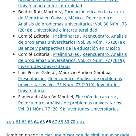
Universidad e interculturalidad
Beatriz Ruiz Martínez,
Formación ética en la carrera
de Medicina en Oaxaca, México
,
Reencuentro.
Análisis de problemas universitarios: Vol. 30 Núm. 75
(2018): Universidad e interculturalidad
Comité Editorial,
Preliminares
,
Reencuentro. Análisis
de problemas universitarios: Vol. 30 Núm. 76 (2018):
Balance y perspectivas de la educación en México
Comité Editorial,
Preliminares
,
Reencuentro. Análisis
de problemas universitarios: Vol. 31 Núm. 77 (2019):
Juventudes Universitarias
Luis Porter Galetar, Mauricio Andión Gamboa,
Presentación
,
Reencuentro. Análisis de problemas
universitarios: Vol. 31 Núm. 77 (2019): Juventudes
Universitarias
Esmeralda Alarcón Montiel,
Elección de carrera:
,
Reencuentro. Análisis de problemas universitarios:
Vol. 31 Núm. 77 (2019): Juventudes Universitarias
<<
<
61
62
63
64
65
66
67
68
69
70
>
>>
También puede
Iniciar una búsqueda de similitud avanzada