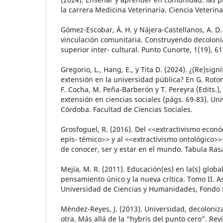
la carrera Medicina Veterinaria. Ciencia Veterina
Gómez-Escobar, Á. H. y Nájera-Castellanos, A. D.
vinculación comunitaria. Construyendo decoloni
superior inter- cultural. Punto Cunorte, 1(19), 61
Gregorio, L., Hang, E., y Tita D. (2024). ¿(Re)signi
extensión en la universidad pública? En G. Rotond
F. Cocha, M. Peña-Barberón y T. Pereyra (Edits.),
extensión en ciencias sociales (págs. 69-83). Un
Córdoba. Facultad de Ciencias Sociales.
Grosfoguel, R. (2016). Del <<extractivismo econ
epis- témico>> y al <<extractivismo ontológico>>
de conocer, ser y estar en el mundo. Tabula Rasa
Mejía, M. R. (2011). Educación(es) en la(s) global
pensamiento único y la nueva crítica. Tomo II. As
Universidad de Ciencias y Humanidades, Fondo E
Méndez-Reyes, J. (2013). Universidad, decoloniza
otra. Más allá de la “hybris del punto cero”. Revis