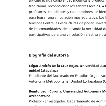
artículo evalúa cómo el pec modifica la producc
tradicional, reconociendo los saberes locales. A t
profesores, estudiantes y colaboradores, se ident
para lograr una vinculación más equitativa. Lo
tensiones entre las estructuras de poder universi
de las comunidades, destacando la necesidad de
participativas para una vinculación efectiva y t
Biografía del autor/a
Edgar Andrés De la Cruz Rojas,
Universidad Au
unidad Iztapalapa
Estudiante del Doctorado en Estudios Organizac
Autónoma Metropolitana, Unidad Iz- tapalapa (U
Benito León Corona,
Universidad Autónoma Me
Azcapotzalco
Profesor - Investigador. Departamento de Admini