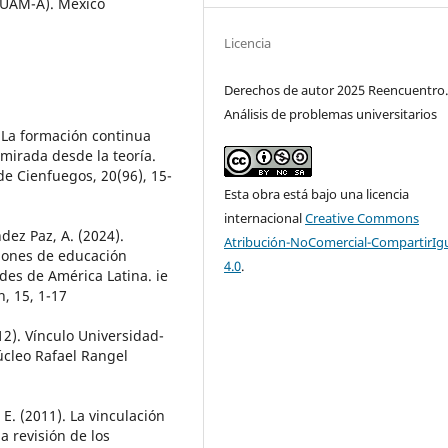
UAM-A). México
Licencia
Derechos de autor 2025 Reencuentro
Análisis de problemas universitarios
. La formación continua
 mirada desde la teoría.
e Cienfuegos, 20(96), 15-
Esta obra está bajo una licencia
internacional
Creative Commons
dez Paz, A. (2024).
Atribución-NoComercial-CompartirIg
ciones de educación
4.0
.
des de América Latina. ie
h, 15, 1-17
12). Vínculo Universidad-
úcleo Rafael Rangel
 E. (2011). La vinculación
a revisión de los