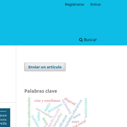
Registrarse
Entrar
Buscar
Enviar un artículo
Palabras clave
disposal
medios audiovisuales
instituciones
racionality
resultados educativos
cine y enseñanza
media
fetichismo
universidad
desempeño escolar
weber
social inequality
sense
reification
institutions
fetish
marx