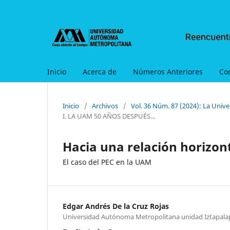
Inicio
Acerca de
Números Anteriores
Co
Inicio
/
Archivos
/
Vol. 36 Núm. 87 (2024): La Uni
I. LA UAM 50 AÑOS DESPUÉS...
Hacia una relación horizon
El caso del PEC en la UAM
Edgar Andrés De la Cruz Rojas
Universidad Autónoma Metropolitana unidad Iztapala