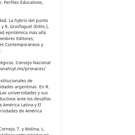
. Perfiles Educativos,
dad. La hybris del punto
y R. Grosfoguel (Edits.),
dad epistémica más allá
Hombres Editores;
ales Contemporáneos y
.
égicos. Consejo Nacional
/conahcyt.mx/pronaces/
nstitucionales de
sidades argentinas. En R.
 Las universidades y sus
uctivos ante los desafíos
 América Latina y El
ersidades de América
ornejo, T. y Molina, L.
rácticas comunitarias en