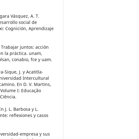
rgara Vásquez, A. T.
sarrollo social de
xxi: Cognición, Aprendizaje
. Trabajar juntos: acción
n la práctica. unam,
 colsan, conabio, fce y uam.
a-Sique, J. y Acatitla-
niversidad Intercultural
amino. En D. V. Martins,
 Volume I: Educação
Ciência.
n J. L. Barbosa y L.
nte: reflexiones y casos
niversidad-empresa y sus