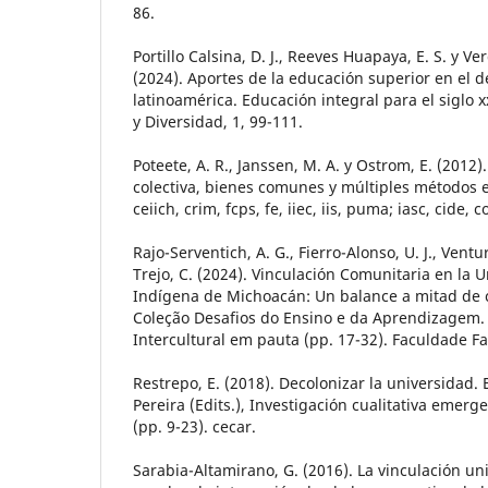
86.
Portillo Calsina, D. J., Reeves Huapaya, E. S. y Ve
(2024). Aportes de la educación superior en el de
latinoamérica. Educación integral para el siglo 
y Diversidad, 1, 99-111.
Poteete, A. R., Janssen, M. A. y Ostrom, E. (2012)
colectiva, bienes comunes y múltiples métodos e
ceiich, crim, fcps, fe, iiec, iis, puma; iasc, cide,
Rajo-Serventich, A. G., Fierro-Alonso, U. J., Ventur
Trejo, C. (2024). Vinculación Comunitaria en la U
Indígena de Michoacán: Un balance a mitad de c
Coleção Desafios do Ensino e da Aprendizagem.
Intercultural em pauta (pp. 17-32). Faculdade Fa
Restrepo, E. (2018). Decolonizar la universidad. E
Pereira (Edits.), Investigación cualitativa emerge
(pp. 9-23). cecar.
Sarabia-Altamirano, G. (2016). La vinculación u