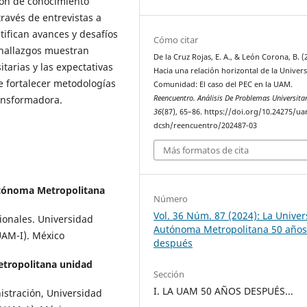
ión de conocimiento
ravés de entrevistas a
ifican avances y desafíos
Cómo citar
s hallazgos muestran
De la Cruz Rojas, E. A., & León Corona, B. (
tarias y las expectativas
Hacia una relación horizontal de la Univer
 fortalecer metodologías
Comunidad: El caso del PEC en la UAM.
ransformadora.
Reencuentro. Análisis De Problemas Universita
36
(87), 65–86. https://doi.org/10.24275/u
dcsh/reencuentro/202487-03
Más formatos de cita
tónoma Metropolitana
Número
Vol. 36 Núm. 87 (2024): La Unive
ionales. Universidad
Autónoma Metropolitana 50 año
AM-I). México
después
tropolitana unidad
Sección
I. LA UAM 50 AÑOS DESPUÉS...
stración, Universidad