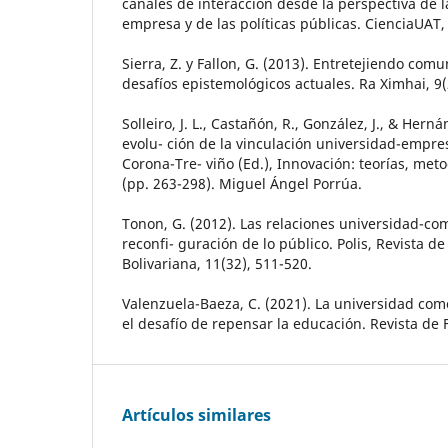
canales de interacción desde la perspectiva de l
empresa y de las políticas públicas. CienciaUAT, 
Sierra, Z. y Fallon, G. (2013). Entretejiendo com
desafíos epistemológicos actuales. Ra Ximhai, 9(
Solleiro, J. L., Castañón, R., González, J., & Hern
evolu- ción de la vinculación universidad-empre
Corona-Tre- viño (Ed.), Innovación: teorías, met
(pp. 263-298). Miguel Ángel Porrúa.
Tonon, G. (2012). Las relaciones universidad-c
reconfi- guración de lo público. Polis, Revista d
Bolivariana, 11(32), 511-520.
Valenzuela-Baeza, C. (2021). La universidad com
el desafío de repensar la educación. Revista de F
Artículos similares