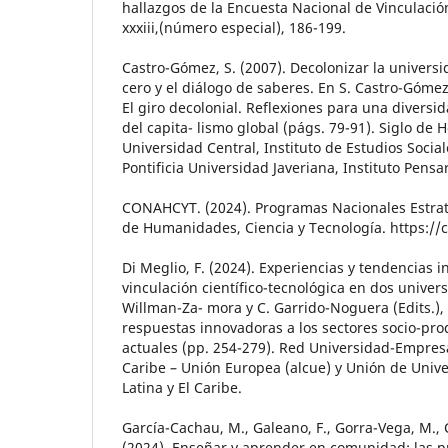
hallazgos de la Encuesta Nacional de Vinculación
xxxiii,(número especial), 186-199.
Castro-Gómez, S. (2007). Decolonizar la universi
cero y el diálogo de saberes. En S. Castro-Gómez 
El giro decolonial. Reflexiones para una diversi
del capita- lismo global (págs. 79-91). Siglo de 
Universidad Central, Instituto de Estudios Soci
Pontificia Universidad Javeriana, Instituto Pensar
CONAHCYT. (2024). Programas Nacionales Estrat
de Humanidades, Ciencia y Tecnología. https:/
Di Meglio, F. (2024). Experiencias y tendencias i
vinculación científico-tecnológica en dos univer
Willman-Za- mora y C. Garrido-Noguera (Edits.),
respuestas innovadoras a los sectores socio-prod
actuales (pp. 254-279). Red Universidad-Empresa
Caribe – Unión Europea (alcue) y Unión de Univ
Latina y El Caribe.
García-Cachau, M., Galeano, F., Gorra-Vega, M., C
(2024). Enseñar y aprender en comunidad: las p