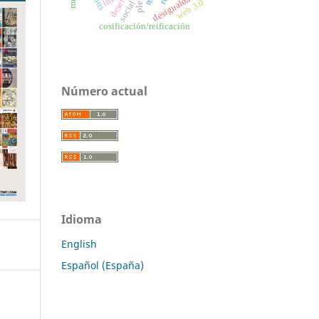
desigualdad social
lms
web 3.0
ple
cosificación/reificación
Número actual
Idioma
English
Español (España)