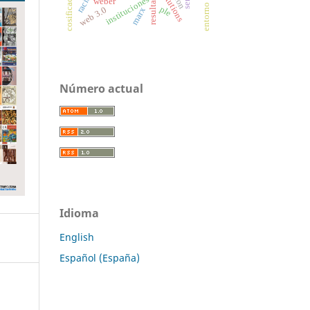
entorno virtual
institutions
instituciones
weber
ple
web 3.0
marx
Número actual
Idioma
English
Español (España)