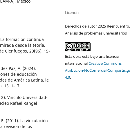
UAM-A). México
Licencia
Derechos de autor 2025 Reencuentro
Análisis de problemas universitarios
. La formación continua
 mirada desde la teoría.
e Cienfuegos, 20(96), 15-
Esta obra está bajo una licencia
internacional
Creative Commons
dez Paz, A. (2024).
Atribución-NoComercial-CompartirIg
ciones de educación
4.0
.
des de América Latina. ie
h, 15, 1-17
12). Vínculo Universidad-
úcleo Rafael Rangel
 E. (2011). La vinculación
a revisión de los