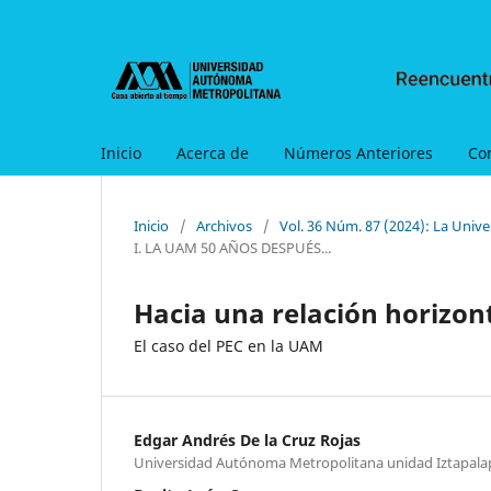
Inicio
Acerca de
Números Anteriores
Co
Inicio
/
Archivos
/
Vol. 36 Núm. 87 (2024): La Uni
I. LA UAM 50 AÑOS DESPUÉS...
Hacia una relación horizon
El caso del PEC en la UAM
Edgar Andrés De la Cruz Rojas
Universidad Autónoma Metropolitana unidad Iztapala