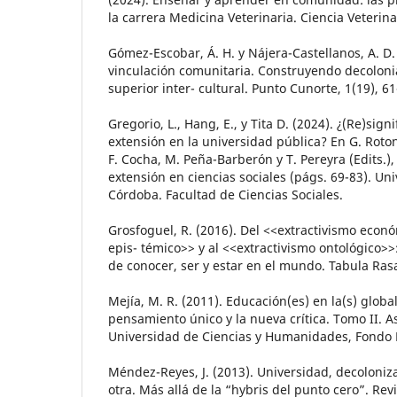
la carrera Medicina Veterinaria. Ciencia Veterina
Gómez-Escobar, Á. H. y Nájera-Castellanos, A. D.
vinculación comunitaria. Construyendo decoloni
superior inter- cultural. Punto Cunorte, 1(19), 61
Gregorio, L., Hang, E., y Tita D. (2024). ¿(Re)signi
extensión en la universidad pública? En G. Rotond
F. Cocha, M. Peña-Barberón y T. Pereyra (Edits.),
extensión en ciencias sociales (págs. 69-83). Un
Córdoba. Facultad de Ciencias Sociales.
Grosfoguel, R. (2016). Del <<extractivismo econ
epis- témico>> y al <<extractivismo ontológico>>
de conocer, ser y estar en el mundo. Tabula Rasa
Mejía, M. R. (2011). Educación(es) en la(s) global
pensamiento único y la nueva crítica. Tomo II. As
Universidad de Ciencias y Humanidades, Fondo E
Méndez-Reyes, J. (2013). Universidad, decoloniza
otra. Más allá de la “hybris del punto cero”. Revis