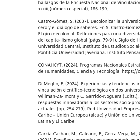
hallazgos de la Encuesta Nacional de Vinculación
xxxiii,(número especial), 186-199.
Castro-Gómez, S. (2007). Decolonizar la universi
cero y el diálogo de saberes. En S. Castro-Gómez 
El giro decolonial. Reflexiones para una diversi
del capita- lismo global (págs. 79-91). Siglo de 
Universidad Central, Instituto de Estudios Soci
Pontificia Universidad Javeriana, Instituto Pensar
CONAHCYT. (2024). Programas Nacionales Estrat
de Humanidades, Ciencia y Tecnología. https:/
Di Meglio, F. (2024). Experiencias y tendencias i
vinculación científico-tecnológica en dos univer
Willman-Za- mora y C. Garrido-Noguera (Edits.),
respuestas innovadoras a los sectores socio-prod
actuales (pp. 254-279). Red Universidad-Empresa
Caribe – Unión Europea (alcue) y Unión de Univ
Latina y El Caribe.
García-Cachau, M., Galeano, F., Gorra-Vega, M., C
(2024). Enseñar y aprender en comunidad: las p