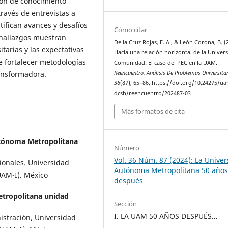
ión de conocimiento
ravés de entrevistas a
ifican avances y desafíos
Cómo citar
s hallazgos muestran
De la Cruz Rojas, E. A., & León Corona, B. (
tarias y las expectativas
Hacia una relación horizontal de la Univer
 fortalecer metodologías
Comunidad: El caso del PEC en la UAM.
ransformadora.
Reencuentro. Análisis De Problemas Universita
36
(87), 65–86. https://doi.org/10.24275/u
dcsh/reencuentro/202487-03
Más formatos de cita
tónoma Metropolitana
Número
Vol. 36 Núm. 87 (2024): La Unive
ionales. Universidad
Autónoma Metropolitana 50 año
AM-I). México
después
tropolitana unidad
Sección
I. LA UAM 50 AÑOS DESPUÉS...
stración, Universidad