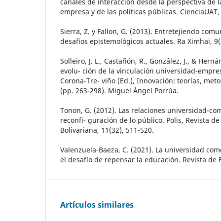
canales de interacción desde la perspectiva de l
empresa y de las políticas públicas. CienciaUAT, 
Sierra, Z. y Fallon, G. (2013). Entretejiendo com
desafíos epistemológicos actuales. Ra Ximhai, 9(
Solleiro, J. L., Castañón, R., González, J., & Hern
evolu- ción de la vinculación universidad-empre
Corona-Tre- viño (Ed.), Innovación: teorías, met
(pp. 263-298). Miguel Ángel Porrúa.
Tonon, G. (2012). Las relaciones universidad-c
reconfi- guración de lo público. Polis, Revista d
Bolivariana, 11(32), 511-520.
Valenzuela-Baeza, C. (2021). La universidad com
el desafío de repensar la educación. Revista de F
Artículos similares