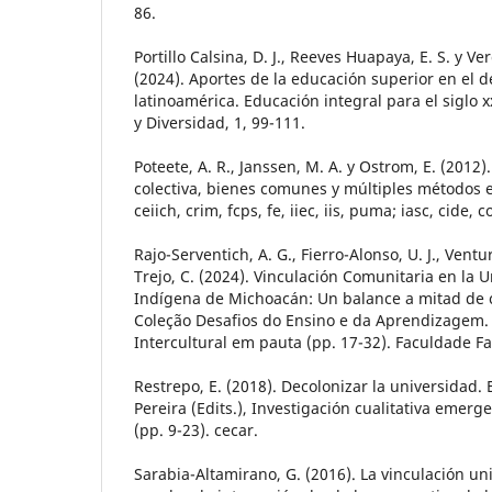
86.
Portillo Calsina, D. J., Reeves Huapaya, E. S. y Ve
(2024). Aportes de la educación superior en el de
latinoamérica. Educación integral para el siglo 
y Diversidad, 1, 99-111.
Poteete, A. R., Janssen, M. A. y Ostrom, E. (2012)
colectiva, bienes comunes y múltiples métodos e
ceiich, crim, fcps, fe, iiec, iis, puma; iasc, cide,
Rajo-Serventich, A. G., Fierro-Alonso, U. J., Ventur
Trejo, C. (2024). Vinculación Comunitaria en la U
Indígena de Michoacán: Un balance a mitad de c
Coleção Desafios do Ensino e da Aprendizagem.
Intercultural em pauta (pp. 17-32). Faculdade Fa
Restrepo, E. (2018). Decolonizar la universidad. E
Pereira (Edits.), Investigación cualitativa emerge
(pp. 9-23). cecar.
Sarabia-Altamirano, G. (2016). La vinculación u