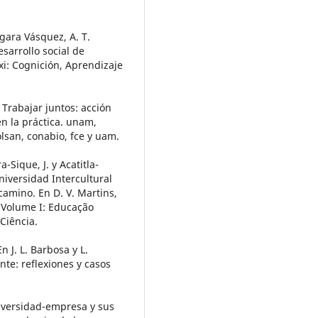
rgara Vásquez, A. T.
sarrollo social de
xxi: Cognición, Aprendizaje
. Trabajar juntos: acción
n la práctica. unam,
 colsan, conabio, fce y uam.
a-Sique, J. y Acatitla-
niversidad Intercultural
amino. En D. V. Martins,
 Volume I: Educação
Ciência.
n J. L. Barbosa y L.
nte: reflexiones y casos
niversidad-empresa y sus