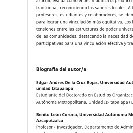
artículo evalúa cómo el pec modifica la producc
tradicional, reconociendo los saberes locales. A t
profesores, estudiantes y colaboradores, se ident
para lograr una vinculación más equitativa. Lo
tensiones entre las estructuras de poder universi
de las comunidades, destacando la necesidad de
participativas para una vinculación efectiva y t
Biografía del autor/a
Edgar Andrés De la Cruz Rojas,
Universidad Au
unidad Iztapalapa
Estudiante del Doctorado en Estudios Organizac
Autónoma Metropolitana, Unidad Iz- tapalapa (U
Benito León Corona,
Universidad Autónoma Me
Azcapotzalco
Profesor - Investigador. Departamento de Admini