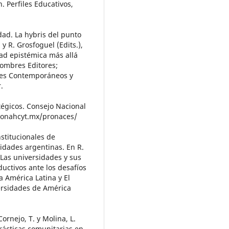
. Perfiles Educativos,
dad. La hybris del punto
y R. Grosfoguel (Edits.),
dad epistémica más allá
Hombres Editores;
ales Contemporáneos y
.
égicos. Consejo Nacional
/conahcyt.mx/pronaces/
nstitucionales de
sidades argentinas. En R.
 Las universidades y sus
uctivos ante los desafíos
 América Latina y El
ersidades de América
ornejo, T. y Molina, L.
rácticas comunitarias en