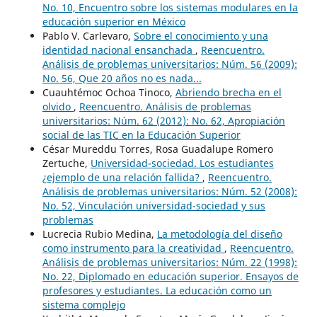
No. 10, Encuentro sobre los sistemas modulares en la
educación superior en México
Pablo V. Carlevaro,
Sobre el conocimiento y una
identidad nacional ensanchada
,
Reencuentro.
Análisis de problemas universitarios: Núm. 56 (2009):
No. 56, Que 20 años no es nada...
Cuauhtémoc Ochoa Tinoco,
Abriendo brecha en el
olvido
,
Reencuentro. Análisis de problemas
universitarios: Núm. 62 (2012): No. 62, Apropiación
social de las TIC en la Educación Superior
César Mureddu Torres, Rosa Guadalupe Romero
Zertuche,
Universidad-sociedad. Los estudiantes
¿ejemplo de una relación fallida?
,
Reencuentro.
Análisis de problemas universitarios: Núm. 52 (2008):
No. 52, Vinculación universidad-sociedad y sus
problemas
Lucrecia Rubio Medina,
La metodología del diseño
como instrumento para la creatividad
,
Reencuentro.
Análisis de problemas universitarios: Núm. 22 (1998):
No. 22, Diplomado en educación superior. Ensayos de
profesores y estudiantes. La educación como un
sistema complejo