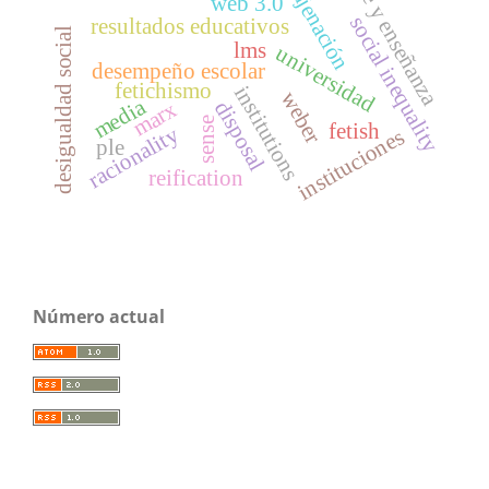
cine y enseñanza
enajenación
web 3.0
social inequality
resultados educativos
desigualdad social
lms
universidad
desempeño escolar
fetichismo
institutions
weber
media
marx
disposal
sense
fetish
racionality
instituciones
ple
reification
Número actual