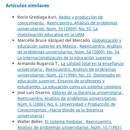
Artículos similares
Rocío Grediaga Kuri,
Redes y producción de
conocimiento
,
Reencuentro. Análisis de problemas
universitarios: Núm. 55 (2009): No. 55, La
investigación educativa en la UAM
Marcelle Bruce Vázquez del Mercado,
Globalización y
educación superior en México
,
Reencuentro. Análisis
de problemas universitarios: Núm. 54 (2009): No. 54,
La internacionalización de la educación superior
Armando Rugarcía T.,
La calidad total en la enseñanza
universitaria
,
Reencuentro. Análisis de problemas
universitarios: Núm. 22 (1998): No. 22, Diplomado en
educación superior. Ensayos de profesores y
estudiantes. La educación como un sistema complejo
José Luis Osorno,
Valores de la docencia universitaria
,
Reencuentro. Análisis de problemas universitarios:
Núm. 6 (2006): No. 6, Universidad y Producción de
Conocimientos: ¿Hacia dónde va la docencia
universitaria?
Walter Beller,
El sistema modular
,
Reencuentro.
Análisis de problemas universitarios: Núm. 10 (1993):