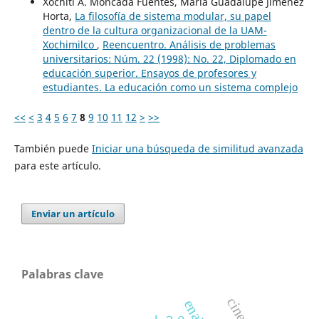
Xochitl A. Moncada Fuentes, María Guadalupe Jiménez
Horta,
La filosofía de sistema modular, su papel
dentro de la cultura organizacional de la UAM-
Xochimilco
,
Reencuentro. Análisis de problemas
universitarios: Núm. 22 (1998): No. 22, Diplomado en
educación superior. Ensayos de profesores y
estudiantes. La educación como un sistema complejo
<<
<
3
4
5
6
7
8
9
10
11
12
>
>>
También puede
Iniciar una búsqueda de similitud avanzada
para este artículo.
Enviar un artículo
Palabras clave