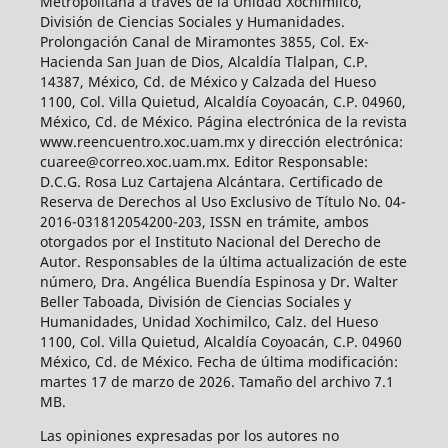
Metropolitana a través de la Unidad Xochimilco,
División de Ciencias Sociales y Humanidades.
Prolongación Canal de Miramontes 3855, Col. Ex-
Hacienda San Juan de Dios, Alcaldía Tlalpan, C.P.
14387, México, Cd. de México y Calzada del Hueso
1100, Col. Villa Quietud, Alcaldía Coyoacán, C.P. 04960,
México, Cd. de México. Página electrónica de la revista
www.reencuentro.xoc.uam.mx y dirección electrónica:
cuaree@correo.xoc.uam.mx. Editor Responsable:
D.C.G. Rosa Luz Cartajena Alcántara. Certificado de
Reserva de Derechos al Uso Exclusivo de Título No. 04-
2016-031812054200-203, ISSN en trámite, ambos
otorgados por el Instituto Nacional del Derecho de
Autor. Responsables de la última actualización de este
número, Dra. Angélica Buendía Espinosa y Dr. Walter
Beller Taboada, División de Ciencias Sociales y
Humanidades, Unidad Xochimilco, Calz. del Hueso
1100, Col. Villa Quietud, Alcaldía Coyoacán, C.P. 04960
México, Cd. de México. Fecha de última modificación:
martes 17 de marzo de 2026. Tamaño del archivo 7.1
MB.
Las opiniones expresadas por los autores no