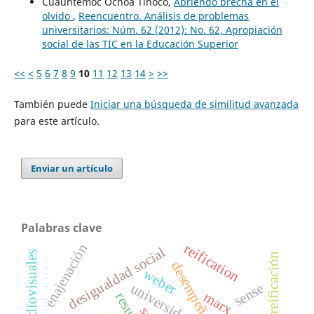
Cuauhtémoc Ochoa Tinoco,
Abriendo brecha en el
olvido
,
Reencuentro. Análisis de problemas
universitarios: Núm. 62 (2012): No. 62, Apropiación
social de las TIC en la Educación Superior
<<
<
5
6
7
8
9
10
11
12
13
14
>
>>
También puede
Iniciar una búsqueda de similitud avanzada
para este artículo.
Enviar un artículo
Palabras clave
reification
enajenación
desigualdad social
medios audiovisuales
desempeño escolar
weber
sense
universidad
marx