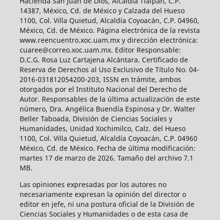
Hacienda San Juan de Dios, Alcaldía Tlalpan, C.P.
14387, México, Cd. de México y Calzada del Hueso
1100, Col. Villa Quietud, Alcaldía Coyoacán, C.P. 04960,
México, Cd. de México. Página electrónica de la revista
www.reencuentro.xoc.uam.mx y dirección electrónica:
cuaree@correo.xoc.uam.mx. Editor Responsable:
D.C.G. Rosa Luz Cartajena Alcántara. Certificado de
Reserva de Derechos al Uso Exclusivo de Título No. 04-
2016-031812054200-203, ISSN en trámite, ambos
otorgados por el Instituto Nacional del Derecho de
Autor. Responsables de la última actualización de este
número, Dra. Angélica Buendía Espinosa y Dr. Walter
Beller Taboada, División de Ciencias Sociales y
Humanidades, Unidad Xochimilco, Calz. del Hueso
1100, Col. Villa Quietud, Alcaldía Coyoacán, C.P. 04960
México, Cd. de México. Fecha de última modificación:
martes 17 de marzo de 2026. Tamaño del archivo 7.1
MB.
Las opiniones expresadas por los autores no
necesariamente expresan la opinión del director o
editor en jefe, ni una postura oficial de la División de
Ciencias Sociales y Humanidades o de esta casa de