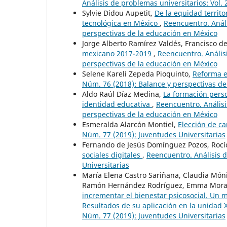
Análisis de problemas universitarios: Vol.
Sylvie Didou Aupetit,
De la equidad territo
tecnológica en México
,
Reencuentro. Análi
perspectivas de la educación en México
Jorge Alberto Ramírez Valdés, Francisco d
mexicano 2017-2019
,
Reencuentro. Análisi
perspectivas de la educación en México
Selene Kareli Zepeda Pioquinto,
Reforma e
Núm. 76 (2018): Balance y perspectivas de
Aldo Raúl Díaz Medina,
La formación perso
identidad educativa
,
Reencuentro. Análisi
perspectivas de la educación en México
Esmeralda Alarcón Montiel,
Elección de ca
Núm. 77 (2019): Juventudes Universitarias
Fernando de Jesús Domínguez Pozos, Rocí
sociales digitales
,
Reencuentro. Análisis d
Universitarias
María Elena Castro Sariñana, Claudia Móni
Ramón Hernández Rodríguez, Emma Morale
incrementar el bienestar psicosocial. Un 
Resultados de su aplicación en la unidad
Núm. 77 (2019): Juventudes Universitarias