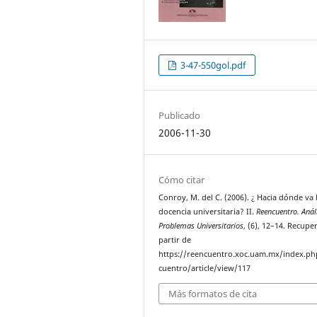
3-47-550gol.pdf
Publicado
2006-11-30
Cómo citar
Conroy, M. del C. (2006). ¿ Hacia dónde va 
docencia universitaria? II.
Reencuentro. Anál
Problemas Universitarios
, (6), 12–14. Recupe
partir de
https://reencuentro.xoc.uam.mx/index.ph
cuentro/article/view/117
Más formatos de cita