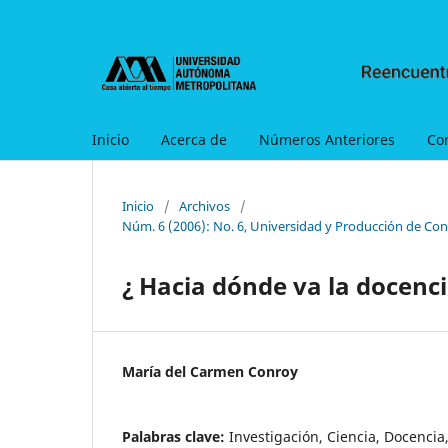
Inicio
Acerca de
Números Anteriores
Co
Inicio
/
Archivos
/
Núm. 6 (2006): No. 6, Universidad y Producción de Con
¿ Hacia dónde va la docenci
María del Carmen Conroy
Palabras clave:
Investigación, Ciencia, Docencia