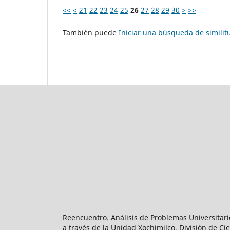
<<
<
21
22
23
24
25
26
27
28
29
30
>
>>
También puede
Iniciar una búsqueda de simili
Reencuentro. Análisis de Problemas Universitari
a través de la Unidad Xochimilco, División de 