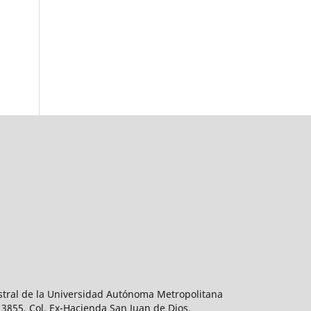
estral de la Universidad Autónoma Metropolitana
 3855, Col. Ex-Hacienda San Juan de Dios,