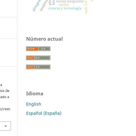
enajenación
social inequality
ple
web 3.0
media
ciencia y tecnología
Número actual
la
isis De
Idioma
rado a
English
p/reen
Español (España)