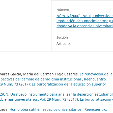
Número
Núm. 6 (2006): No. 6, Universida
Producción de Conocimientos: ¿H
dónde va la docencia universitar
Sección
Artículos
lvarez García, María del Carmen Trejo Cázares,
La renovación de la
spectivas del cambio de paradigma institucional
,
Reencuentro.
 29 Núm. 73 (2017): La burocratización de la educación superior
ESUN. Un nuevo instrumento para analizar la deserción estudiantil
oblemas universitarios: Vol. 29 Núm. 73 (2017): La burocratización
nueva,
Homofobia sutil en espacios universitarios
,
Reencuentro.