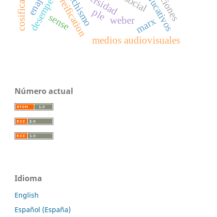
universidad
fetichismo
reification
ple
sense
weber
marx
medios audiovisuales
Número actual
Idioma
English
Español (España)