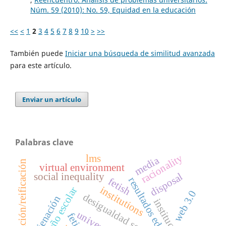
Núm. 59 (2010): No. 59, Equidad en la educación
<<
<
1
2
3
4
5
6
7
8
9
10
>
>>
También puede
Iniciar una búsqueda de similitud avanzada
para este artículo.
Enviar un artículo
Palabras clave
racionality
lms
media
cosificación/reificación
virtual environment
disposal
social inequality
resultados educativos
fetish
institutions
desempeño escolar
web 3.0
desigualdad social
enajenación
instituciones