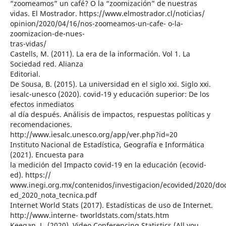
“zoomeamos” un café? O la “zoomización” de nuestras
vidas. El Mostrador. https://www.elmostrador.cl/noticias/
opinion/2020/04/16/nos-zoomeamos-un-cafe- o-la-
zoomizacion-de-nues-
tras-vidas/
Castells, M. (2011). La era de la información. Vol 1. La
Sociedad red. Alianza
Editorial.
De Sousa, B. (2015). La universidad en el siglo xxi. Siglo xxi.
iesalc-unesco (2020). covid-19 y educación superior: De los
efectos inmediatos
al día después. Análisis de impactos, respuestas políticas y
recomendaciones.
http://www.iesalc.unesco.org/app/ver.php?id=20
Instituto Nacional de Estadística, Geografía e Informática
(2021). Encuesta para
la medición del Impacto covid-19 en la educación (ecovid-
ed). https://
www.inegi.org.mx/contenidos/investigacion/ecovided/2020/doc
ed_2020_nota_tecnica.pdf
Internet World Stats (2017). Estadísticas de uso de Internet.
http://www.interne- tworldstats.com/stats.htm
Keegan, L. (2020). Video Conferencing Statistics (All you