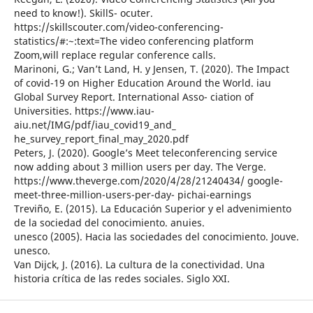
need to know!). SkillS- ocuter.
https://skillscouter.com/video-conferencing-
statistics/#:~:text=The video conferencing platform
Zoom,will replace regular conference calls.
Marinoni, G.; Van’t Land, H. y Jensen, T. (2020). The Impact
of covid-19 on Higher Education Around the World. iau
Global Survey Report. International Asso- ciation of
Universities. https://www.iau-
aiu.net/IMG/pdf/iau_covid19_and_
he_survey_report_final_may_2020.pdf
Peters, J. (2020). Google’s Meet teleconferencing service
now adding about 3 million users per day. The Verge.
https://www.theverge.com/2020/4/28/21240434/ google-
meet-three-million-users-per-day- pichai-earnings
Treviño, E. (2015). La Educación Superior y el advenimiento
de la sociedad del conocimiento. anuies.
unesco (2005). Hacia las sociedades del conocimiento. Jouve.
unesco.
Van Dijck, J. (2016). La cultura de la conectividad. Una
historia crítica de las redes sociales. Siglo XXI.