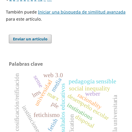
También puede
Iniciar una búsqueda de similitud avanzada
para este artículo.
Enviar un artículo
Palabras clave
web 3.0
cosificación/reificación
sense
media
pedagogía sensible
universidad
resultados educativos
social inequality
lms
marx
weber
racionality
desempeño escolar
aula universitaria
ple
institutions
instituciones
fetichismo
disposal
reification
fetish