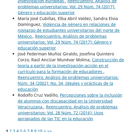
Investigación europeas
,
Reencuentro. Análisis de
problemas universitarios: Vol. 29 Núm. 74 (2017):
Género y educación superior
María José Cubillas, Elba Abril Valdez, Sandra Elvia
Domínguez,
Violencia de género en relaciones de
noviazgo de estudiantes universitarios del norte de
México
,
Reencuentro. Análisis de problemas
universitarios: Vol. 29 Núm. 74 (2017): Género y
educación superior
José Federman Muñoz Giraldo, Josefina Quintero
Corzo, Raúl Ancízar Munévar Molina,
Construcción de
teoría a partir de la investigación-acción en el
currículo para la formación de educadores
,
Reencuentro. Análisis de problemas universitarios:
Núm. 34 (2002): No. 34, Ideales y prácticas de la
educación
Rodolfo Cruz Vadillo,
Percepciones sobre la inclusión
de alumnos con discapacidad en la Universidad
Veracruzana
,
Reencuentro. Análisis de problemas
universitarios: Vol. 28 Núm. 72 (2016): Usos
apropiados de las TIC en la educación
1
2
3
4
5
6
7
8
9
10
>
>>