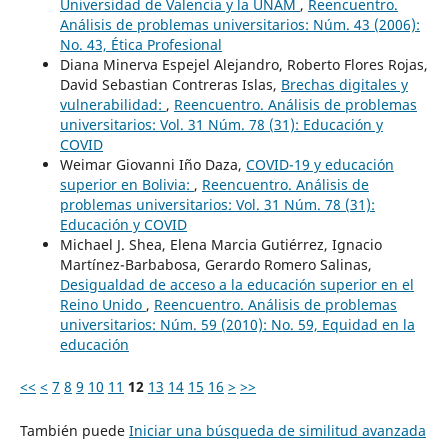
Universidad de Valencia y la UNAM
,
Reencuentro.
Análisis de problemas universitarios: Núm. 43 (2006):
No. 43, Ética Profesional
Diana Minerva Espejel Alejandro, Roberto Flores Rojas,
David Sebastian Contreras Islas,
Brechas digitales y
vulnerabilidad:
,
Reencuentro. Análisis de problemas
universitarios: Vol. 31 Núm. 78 (31): Educación y
COVID
Weimar Giovanni Iño Daza,
COVID-19 y educación
superior en Bolivia:
,
Reencuentro. Análisis de
problemas universitarios: Vol. 31 Núm. 78 (31):
Educación y COVID
Michael J. Shea, Elena Marcia Gutiérrez, Ignacio
Martínez-Barbabosa, Gerardo Romero Salinas,
Desigualdad de acceso a la educación superior en el
Reino Unido
,
Reencuentro. Análisis de problemas
universitarios: Núm. 59 (2010): No. 59, Equidad en la
educación
<<
<
7
8
9
10
11
12
13
14
15
16
>
>>
También puede
Iniciar una búsqueda de similitud avanzada