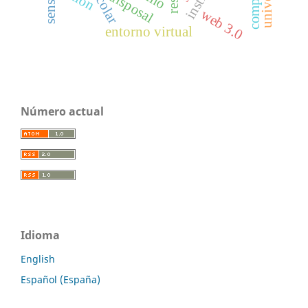
disposal
sense
web 3.0
entorno virtual
Número actual
Idioma
English
Español (España)