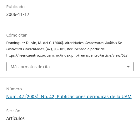
Publicado
2006-11-17
Cómo citar
Domínguez Durán, M. del C. (2006). Alteridades.
Reencuentro. Análisis De
Problemas Universitarios
, (42), 98–101. Recuperado a partir de
https://reencuentro.xoc.uam.mx/index.php/reencuentro/article/view/528
Más formatos de cita
Número
Núm. 42 (2005): No. 42, Publicaciones periódicas de la UAM
Sección
Artículos