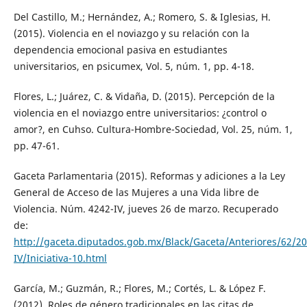
Del Castillo, M.; Hernández, A.; Romero, S. & Iglesias, H.
(2015). Violencia en el noviazgo y su relación con la
dependencia emocional pasiva en estudiantes
universitarios, en psicumex, Vol. 5, núm. 1, pp. 4-18.
Flores, L.; Juárez, C. & Vidaña, D. (2015). Percepción de la
violencia en el noviazgo entre universitarios: ¿control o
amor?, en Cuhso. Cultura-Hombre-Sociedad, Vol. 25, núm. 1,
pp. 47-61.
Gaceta Parlamentaria (2015). Reformas y adiciones a la Ley
General de Acceso de las Mujeres a una Vida libre de
Violencia. Núm. 4242-IV, jueves 26 de marzo. Recuperado
de:
http://gaceta.diputados.gob.mx/Black/Gaceta/Anteriores/62/
IV/Iniciativa-10.html
García, M.; Guzmán, R.; Flores, M.; Cortés, L. & López F.
(2012). Roles de género tradicionales en las citas de