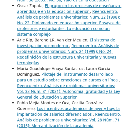
Oscar Zapata,
El grupo en los procesos de enseñanza-
aprendizaje en la educación superior
,
Reencuentro.
Análisis de problemas universitarios: Núm. 22 (1998):
No. 22, Diplomado en educación superior. Ensayos de
profesores y estudiantes. La educación como un
sistema complejo
Arie Rip, Barend J.R. Van der Meulen,
El sistema de
investigación posmoderno
,
Reencuentro. Análisis de
problemas universitarios: Núm. 24 (1999): No. 24,
Redefinición de la estructura universitaria y nuevas
tecnologías
María Guadalupe Anaya Santacruz, Laura García
Domínguez,
Pilotaje del instrumento desarrollado
para un estudio sobre emociones en cursos en línea
,
Reencuentro. Análisis de problemas universitarios:
Vol. 33 Núm. 81 (2021): Autonomía, gratuidad y la Ley
General de Educación Superior
Pablo Mejia Montes de Oca, Cecilia González
Guerrero,
Los incentivos académicos de ayer y hoy: la
implantación de salarios diferenciados
,
Reencuentro.
Análisis de problemas universitarios: Vol. 28 Núm. 71
(2016): Mercantilización de la academia