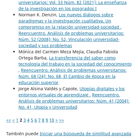
universitarios: Vol. 33 Núm. 82 (2021): La enseñanza
de la investigación en los posgrados I
Norman K. Denzin,
Los nuevos diálogos sobre
paradigmas y la investigación cualitativa. Un
compromiso en la relación universidad-sociedad
,
Reencuentro. Análisis de problemas universitarios:
Núm. 52 (2008): No. 52, Vinculación universidad-
sociedad y sus problemas
Mónica del Carmen Meza Mejía, Claudia Fabiola
Ortega Barba,
La transferencia del saber como
tecnología del trabajo en la sociedad del conocimiento
,
Reencuentro. Análisis de problemas universitarios:
Núm. 68 (24): No. 68, El Cambio de época en la
educación superior
Jorge Alsina Valdés y Capote,
Utopías digitales y los
entornos virtuales de aprendizaje
,
Reencuentro.
Análisis de problemas universitarios: Núm. 41 (2004):
No. 41, Utopía y Universidad
<<
<
1
2
3
4
5
6
7
8
9
10
>
>>
También puede
Iniciar una búsqueda de similitud avanzada