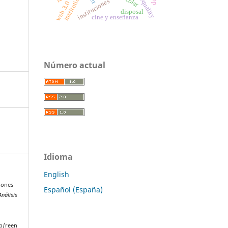
institutions
instituciones
web 3.0
disposal
cine y enseñanza
Número actual
Idioma
English
niones
Español (España)
Análisis
p/reen