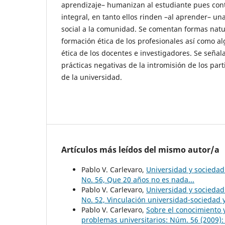
aprendizaje– humanizan al estudiante pues con
integral, en tanto ellos rinden –al aprender– un
social a la comunidad. Se comentan formas natur
formación ética de los profesionales así como a
ética de los docentes e investigadores. Se señala
prácticas negativas de la intromisión de los parti
de la universidad.
Artículos más leídos del mismo autor/a
Pablo V. Carlevaro,
Universidad y socieda
No. 56, Que 20 años no es nada...
Pablo V. Carlevaro,
Universidad y socieda
No. 52, Vinculación universidad-sociedad
Pablo V. Carlevaro,
Sobre el conocimiento
problemas universitarios: Núm. 56 (2009):