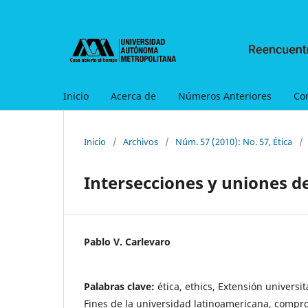
Inicio
Acerca de
Números Anteriores
Co
Inicio
/
Archivos
/
Núm. 57 (2010): No. 57, Ética
/
Intersecciones y uniones de
Pablo V. Carlevaro
Palabras clave:
ética, ethics, Extensión universit
Fines de la universidad latinoamericana, compr