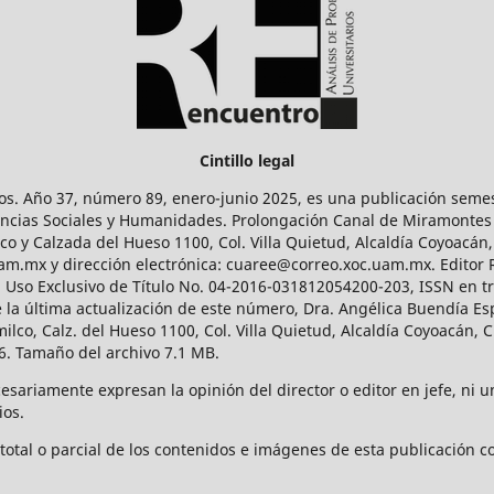
Cintillo legal
os. Año 37, número 89, enero-junio 2025, es una publicación sem
Ciencias Sociales y Humanidades. Prolongación Canal de Miramontes
ico y Calzada del Hueso 1100, Col. Villa Quietud, Alcaldía Coyoacán,
uam.mx y dirección electrónica: cuaree@correo.xoc.uam.mx. Editor
l Uso Exclusivo de Título No. 04-2016-031812054200-203, ISSN en tr
 última actualización de este número, Dra. Angélica Buendía Esp
o, Calz. del Hueso 1100, Col. Villa Quietud, Alcaldía Coyoacán, C
. Tamaño del archivo 7.1 MB.
ariamente expresan la opinión del director o editor en jefe, ni una
ios.
tal o parcial de los contenidos e imágenes de esta publicación con