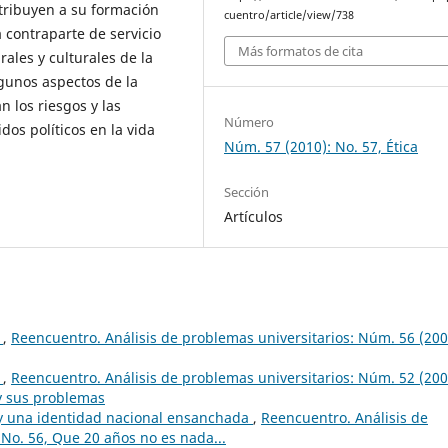
tribuyen a su formación
cuentro/article/view/738
a contraparte de servicio
Más formatos de cita
ales y culturales de la
lgunos aspectos de la
n los riesgos y las
Número
dos políticos en la vida
Núm. 57 (2010): No. 57, Ética
Sección
Artículos
d
,
Reencuentro. Análisis de problemas universitarios: Núm. 56 (200
d
,
Reencuentro. Análisis de problemas universitarios: Núm. 52 (200
 y sus problemas
 y una identidad nacional ensanchada
,
Reencuentro. Análisis de
 No. 56, Que 20 años no es nada...