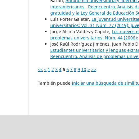
Bazán,
Autonomía universitaria y libertad 
interamericanos
,
Reencuentro. Análisis d
gratuidad y la Ley General de Educación S
Luis Porter Galetar,
La juventud universita
universitarios: Vol. 31 Núm. 77 (2019): Juv
Jorge Alsina Valdés y Capote,
Los nuevos m
problemas universitarios: Núm. 44 (2006):
José Raúl Rodríguez Jiménez, Juan Pablo
Estudiantes universitarios y lenguas extra
Reencuentro. Análisis de problemas univers
<<
<
1
2
3
4
5
6
7
8
9
10
>
>>
También puede
Iniciar una búsqueda de simili