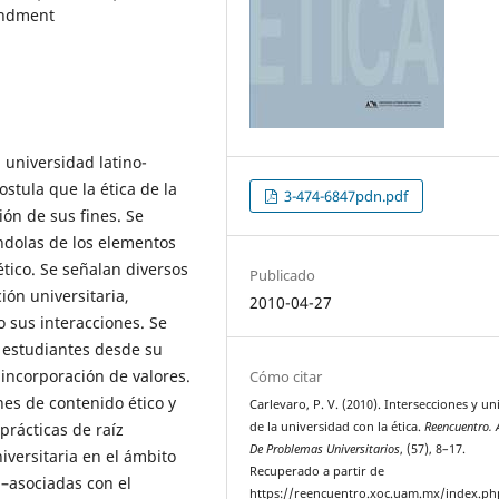
andment
a universidad latino-
stula que la ética de la
3-474-6847pdn.pdf
ón de sus fines. Se
ndolas de los elementos
tico. Se señalan diversos
Publicado
ión universitaria,
2010-04-27
o sus interacciones. Se
s estudiantes desde su
 incorporación de valores.
Cómo citar
nes de contenido ético y
Carlevaro, P. V. (2010). Intersecciones y u
prácticas de raíz
de la universidad con la ética.
Reencuentro. 
De Problemas Universitarios
, (57), 8–17.
versitaria en el ámbito
Recuperado a partir de
 –asociadas con el
https://reencuentro.xoc.uam.mx/index.ph