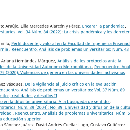
o Araújo, Lilia Mercedes Alarcón y Pérez,
Encarar la pandemia:
,
itarios: Vol. 34 Núm. 84 (2022): La crisis pandémica y los derrote
millo,
Perfil docente y valoral en la Facultad de Ingeniería Ensena
ornia
,
Reencuentro. Análisis de problemas universitarios: Núm. 43
a, Ariana Hernández Márquez,
Análisis de los protocolos ante la
ades de la Universidad Autónoma Metropolitana
,
Reencuentro. Anál
79 (2020): Violencias de género en las universidades: activismos
chez Vásquez,
De la vigilancia al juicio crítico en la evaluación
ncuentro. Análisis de problemas universitarios: Vol. 37 Núm. 89
mitos, realidades y desafíos II
io en la difusión universitaria. A la búsqueda de sentido
,
itarios: Núm. 39 (2004): No. 39, Universidad y difusión de la cult
ersidad
,
Reencuentro. Análisis de problemas universitarios: Núm. 
 la educación superior
la Sánchez Juárez, David Andrés Cuellar Lugo, Gustavo Gutiérrez