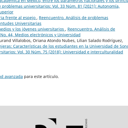
académica en México, entre los parámetros nacionales y los princi
e problemas universitarios: Vol. 33 Núm. 81 (2021): Autonomía,
uperior
ria frente al espejo
,
Reencuentro. Análisis de problemas
entudes Universitarias
edios y los jóvenes universitarios
,
Reencuentro. Análisis de
 No. 44, Medios electrónicos y Universidad
 Durand Villalobos, Oriana Atondo Nubes, Lilian Salado Rodríguez,
njeras: Características de los estudiantes en la Universidad de So
itarios: Vol. 30 Núm. 75 (2018): Universidad e interculturalidad
tud avanzada
para este artículo.