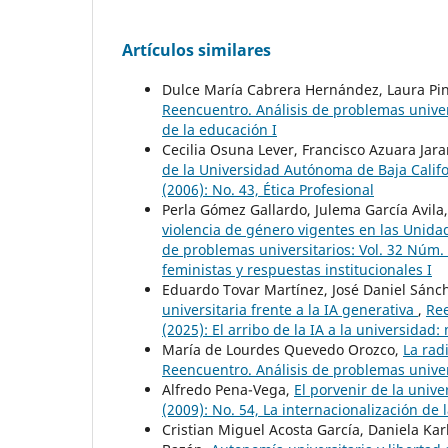
Artículos similares
Dulce María Cabrera Hernández, Laura Pint
Reencuentro. Análisis de problemas univers
de la educación I
Cecilia Osuna Lever, Francisco Azuara Jara
de la Universidad Autónoma de Baja Calif
(2006): No. 43, Ética Profesional
Perla Gómez Gallardo, Julema García Avil
violencia de género vigentes en las Unid
de problemas universitarios: Vol. 32 Núm. 
feministas y respuestas institucionales I
Eduardo Tovar Martínez, José Daniel Sán
universitaria frente a la IA generativa
,
Ree
(2025): El arribo de la IA a la universidad: 
María de Lourdes Quevedo Orozco,
La rad
Reencuentro. Análisis de problemas univers
Alfredo Pena-Vega,
El porvenir de la univ
(2009): No. 54, La internacionalización de
Cristian Miguel Acosta García, Daniela Kar