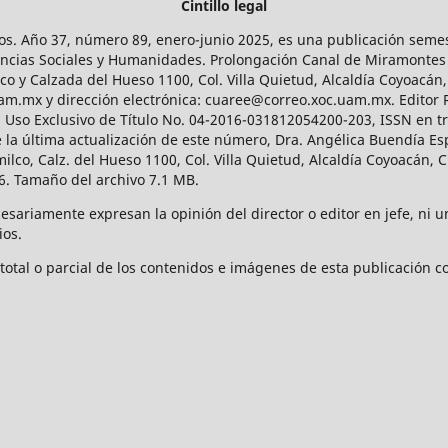
Cintillo legal
os. Año 37, número 89, enero-junio 2025, es una publicación sem
Ciencias Sociales y Humanidades. Prolongación Canal de Miramontes
ico y Calzada del Hueso 1100, Col. Villa Quietud, Alcaldía Coyoacán,
uam.mx y dirección electrónica: cuaree@correo.xoc.uam.mx. Editor
l Uso Exclusivo de Título No. 04-2016-031812054200-203, ISSN en tr
 última actualización de este número, Dra. Angélica Buendía Esp
o, Calz. del Hueso 1100, Col. Villa Quietud, Alcaldía Coyoacán, C
. Tamaño del archivo 7.1 MB.
ariamente expresan la opinión del director o editor en jefe, ni una
ios.
tal o parcial de los contenidos e imágenes de esta publicación con