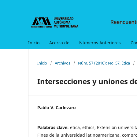
Inicio
Acerca de
Números Anteriores
Co
Inicio
/
Archivos
/
Núm. 57 (2010): No. 57, Ética
/
Intersecciones y uniones de
Pablo V. Carlevaro
Palabras clave:
ética, ethics, Extensión universit
Fines de la universidad latinoamericana, compr