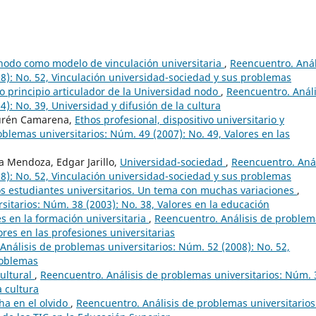
nodo como modelo de vinculación universitaria
,
Reencuentro. Anál
8): No. 52, Vinculación universidad-sociedad y sus problemas
o principio articulador de la Universidad nodo
,
Reencuentro. Análi
): No. 39, Universidad y difusión de la cultura
Yurén Camarena,
Ethos profesional, dispositivo universitario y
blemas universitarios: Núm. 49 (2007): No. 49, Valores en las
a Mendoza, Edgar Jarillo,
Universidad-sociedad
,
Reencuentro. Anál
8): No. 52, Vinculación universidad-sociedad y sus problemas
os estudiantes universitarios. Un tema con muchas variaciones
,
sitarios: Núm. 38 (2003): No. 38, Valores en la educación
es en la formación universitaria
,
Reencuentro. Análisis de problem
ores en las profesiones universitarias
Análisis de problemas universitarios: Núm. 52 (2008): No. 52,
roblemas
cultural
,
Reencuentro. Análisis de problemas universitarios: Núm. 
a cultura
ha en el olvido
,
Reencuentro. Análisis de problemas universitarios