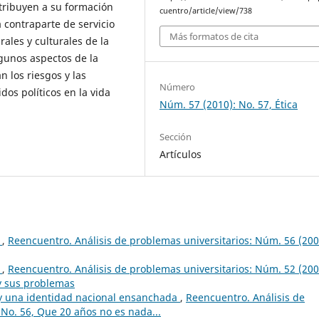
tribuyen a su formación
cuentro/article/view/738
a contraparte de servicio
Más formatos de cita
ales y culturales de la
lgunos aspectos de la
n los riesgos y las
Número
dos políticos en la vida
Núm. 57 (2010): No. 57, Ética
Sección
Artículos
d
,
Reencuentro. Análisis de problemas universitarios: Núm. 56 (200
d
,
Reencuentro. Análisis de problemas universitarios: Núm. 52 (200
 y sus problemas
 y una identidad nacional ensanchada
,
Reencuentro. Análisis de
 No. 56, Que 20 años no es nada...