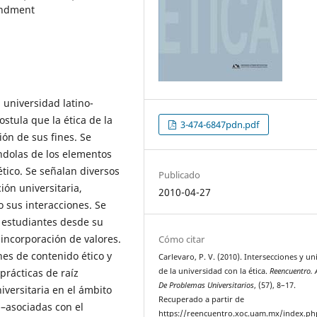
andment
a universidad latino-
stula que la ética de la
3-474-6847pdn.pdf
ón de sus fines. Se
ndolas de los elementos
tico. Se señalan diversos
Publicado
ión universitaria,
2010-04-27
o sus interacciones. Se
s estudiantes desde su
 incorporación de valores.
Cómo citar
nes de contenido ético y
Carlevaro, P. V. (2010). Intersecciones y u
prácticas de raíz
de la universidad con la ética.
Reencuentro. 
De Problemas Universitarios
, (57), 8–17.
versitaria en el ámbito
Recuperado a partir de
 –asociadas con el
https://reencuentro.xoc.uam.mx/index.ph