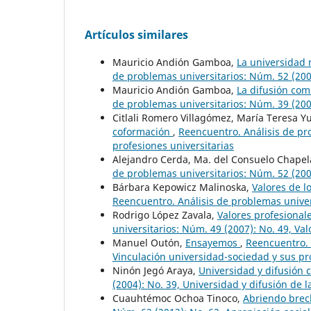
Artículos similares
Mauricio Andión Gamboa,
La universidad 
de problemas universitarios: Núm. 52 (200
Mauricio Andión Gamboa,
La difusión com
de problemas universitarios: Núm. 39 (2004
Citlali Romero Villagómez, María Teresa 
coformación
,
Reencuentro. Análisis de pro
profesiones universitarias
Alejandro Cerda, Ma. del Consuelo Chapel
de problemas universitarios: Núm. 52 (200
Bárbara Kepowicz Malinoska,
Valores de l
Reencuentro. Análisis de problemas univer
Rodrigo López Zavala,
Valores profesional
universitarios: Núm. 49 (2007): No. 49, Val
Manuel Outón,
Ensayemos
,
Reencuentro. 
Vinculación universidad-sociedad y sus p
Ninón Jegó Araya,
Universidad y difusión 
(2004): No. 39, Universidad y difusión de l
Cuauhtémoc Ochoa Tinoco,
Abriendo brec