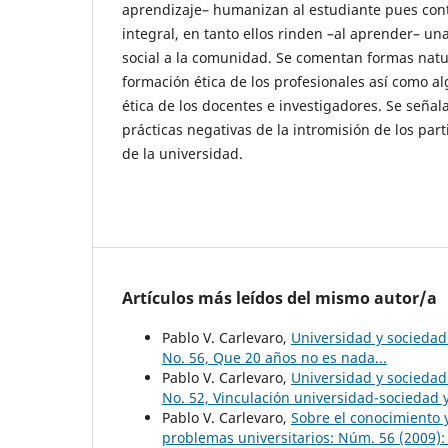
aprendizaje– humanizan al estudiante pues con
integral, en tanto ellos rinden –al aprender– un
social a la comunidad. Se comentan formas natur
formación ética de los profesionales así como a
ética de los docentes e investigadores. Se señala
prácticas negativas de la intromisión de los parti
de la universidad.
Artículos más leídos del mismo autor/a
Pablo V. Carlevaro,
Universidad y socieda
No. 56, Que 20 años no es nada...
Pablo V. Carlevaro,
Universidad y socieda
No. 52, Vinculación universidad-sociedad
Pablo V. Carlevaro,
Sobre el conocimiento
problemas universitarios: Núm. 56 (2009):