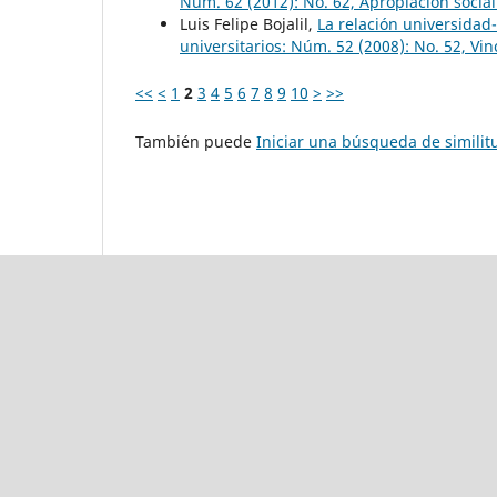
Núm. 62 (2012): No. 62, Apropiación social
Luis Felipe Bojalil,
La relación universidad
universitarios: Núm. 52 (2008): No. 52, V
<<
<
1
2
3
4
5
6
7
8
9
10
>
>>
También puede
Iniciar una búsqueda de simili