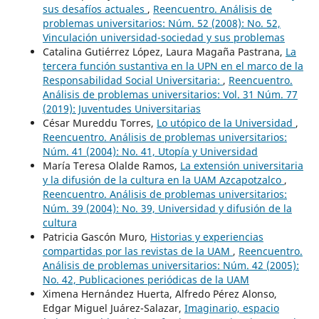
sus desafíos actuales
,
Reencuentro. Análisis de
problemas universitarios: Núm. 52 (2008): No. 52,
Vinculación universidad-sociedad y sus problemas
Catalina Gutiérrez López, Laura Magaña Pastrana,
La
tercera función sustantiva en la UPN en el marco de la
Responsabilidad Social Universitaria:
,
Reencuentro.
Análisis de problemas universitarios: Vol. 31 Núm. 77
(2019): Juventudes Universitarias
César Mureddu Torres,
Lo utópico de la Universidad
,
Reencuentro. Análisis de problemas universitarios:
Núm. 41 (2004): No. 41, Utopía y Universidad
María Teresa Olalde Ramos,
La extensión universitaria
y la difusión de la cultura en la UAM Azcapotzalco
,
Reencuentro. Análisis de problemas universitarios:
Núm. 39 (2004): No. 39, Universidad y difusión de la
cultura
Patricia Gascón Muro,
Historias y experiencias
compartidas por las revistas de la UAM
,
Reencuentro.
Análisis de problemas universitarios: Núm. 42 (2005):
No. 42, Publicaciones periódicas de la UAM
Ximena Hernández Huerta, Alfredo Pérez Alonso,
Edgar Miguel Juárez-Salazar,
Imaginario, espacio