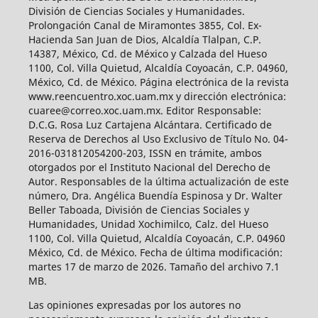
División de Ciencias Sociales y Humanidades.
Prolongación Canal de Miramontes 3855, Col. Ex-
Hacienda San Juan de Dios, Alcaldía Tlalpan, C.P.
14387, México, Cd. de México y Calzada del Hueso
1100, Col. Villa Quietud, Alcaldía Coyoacán, C.P. 04960,
México, Cd. de México. Página electrónica de la revista
www.reencuentro.xoc.uam.mx y dirección electrónica:
cuaree@correo.xoc.uam.mx. Editor Responsable:
D.C.G. Rosa Luz Cartajena Alcántara. Certificado de
Reserva de Derechos al Uso Exclusivo de Título No. 04-
2016-031812054200-203, ISSN en trámite, ambos
otorgados por el Instituto Nacional del Derecho de
Autor. Responsables de la última actualización de este
número, Dra. Angélica Buendía Espinosa y Dr. Walter
Beller Taboada, División de Ciencias Sociales y
Humanidades, Unidad Xochimilco, Calz. del Hueso
1100, Col. Villa Quietud, Alcaldía Coyoacán, C.P. 04960
México, Cd. de México. Fecha de última modificación:
martes 17 de marzo de 2026. Tamaño del archivo 7.1
MB.
Las opiniones expresadas por los autores no