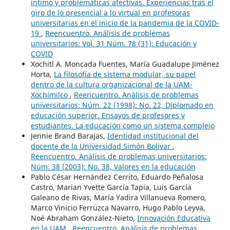
íntimo y problemáticas afectivas. Experiencias tras el
giro de lo presencial a lo virtual en profesoras
universitarias en el inicio de la pandemia de la COVID-
19
,
Reencuentro. Análisis de problemas
universitarios: Vol. 31 Núm. 78 (31): Educación y
COVID
Xochitl A. Moncada Fuentes, María Guadalupe Jiménez
Horta,
La filosofía de sistema modular, su papel
dentro de la cultura organizacional de la UAM-
Xochimilco
,
Reencuentro. Análisis de problemas
universitarios: Núm. 22 (1998): No. 22, Diplomado en
educación superior. Ensayos de profesores y
estudiantes. La educación como un sistema complejo
Jennie Brand Barajas,
Identidad institucional del
docente de la Universidad Simón Bolivar
,
Reencuentro. Análisis de problemas universitarios:
Núm. 38 (2003): No. 38, Valores en la educación
Pablo César Hernández Cerrito, Eduardo Peñalosa
Castro, Marian Yvette García Tapia, Luis García
Galeano de Rivas, María Yadira Villanueva Romero,
Marco Vinicio Ferruzca Navarro, Hugo Pablo Leyva,
Noé Abraham González-Nieto,
Innovación Educativa
en la UAM
,
Reencuentro. Análisis de problemas