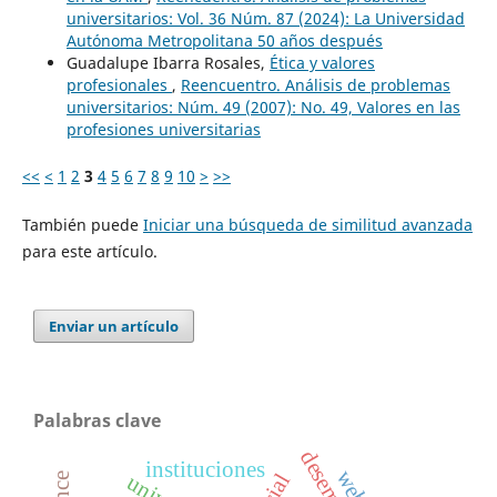
universitarios: Vol. 36 Núm. 87 (2024): La Universidad
Autónoma Metropolitana 50 años después
Guadalupe Ibarra Rosales,
Ética y valores
profesionales
,
Reencuentro. Análisis de problemas
universitarios: Núm. 49 (2007): No. 49, Valores en las
profesiones universitarias
<<
<
1
2
3
4
5
6
7
8
9
10
>
>>
También puede
Iniciar una búsqueda de similitud avanzada
para este artículo.
Enviar un artículo
Palabras clave
instituciones